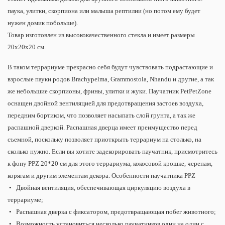
паука, улитки, скорпиона или малыша рептилии (но потом ему будет
нужен домик побольше).
Товар изготовлен из высококачественного стекла и имеет размеры
20x20x20 см.
В таком террариуме прекрасно себя будут чувствовать подрастающие и
взрослые пауки родов Brachypelma, Grammostola, Nhandu и другие, а так
же небольшие скорпионы, фрины, улитки и жуки. Паучатник PetPetZone
оснащен двойной вентиляцией для предотвращения застоев воздуха,
передним бортиком, что позволяет насыпать слой грунта, а так же
распашной дверкой. Распашная дверца имеет преимущество перед
съемной, поскольку позволяет приоткрыть террариум на столько, на
сколько нужно. Если вы хотите задекорировать паучатник, присмотритесь
к фону PPZ 20*20 см для этого террариума, кокосовой крошке, черепам,
корягам и другим элементам декора. Особенности паучатника PPZ
• Двойная вентиляция, обеспечивающая циркуляцию воздуха в
террариуме;
• Распашная дверка с фиксатором, предотвращающая побег животного;
• Возможность установиться несколько паучатников один на один с