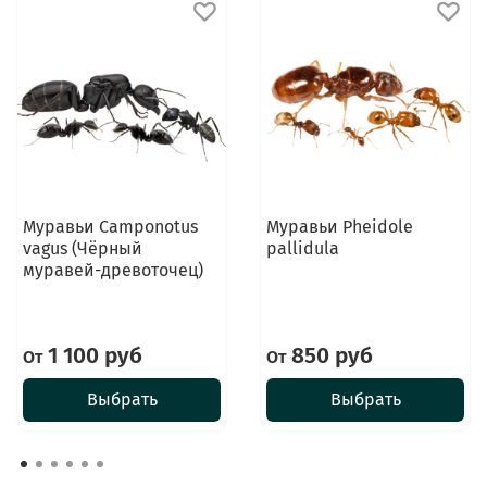
Муравьи Camponotus
Муравьи Pheidole
vagus (Чёрный
pallidula
муравей-древоточец)
1 100 руб
850 руб
От
От
Выбрать
Выбрать