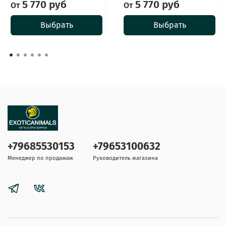
5 770 руб
5 770 руб
От
От
Выбрать
Выбрать
+79685530153
+79653100632
Менеджер по продажам
Руководитель магазина