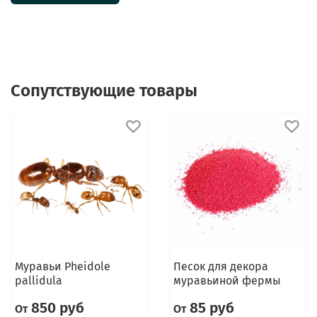
Сопутствующие товары
Муравьи Pheidole
Песок для декора
pallidula
муравьиной фермы
850 руб
85 руб
От
От