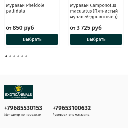
Муравьи Pheidole
Муравьи Camponotus
pallidula
maculatus (Пятнистый
муравей-древоточец)
850 руб
3 725 руб
От
От
Выбрать
Выбрать
+79685530153
+79653100632
Менеджер по продажам
Руководитель магазина