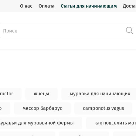
О нас
Оплата
Статьи для начинающим
Доста
ructor
жнецы
муравьи для начинающих
ю
мессор барбарус
camponotus vagus
уравьи для муравьиной фермы
как подселить ма