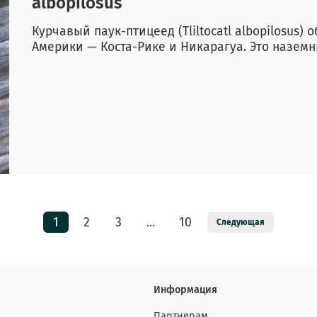
albopilosus
Курчавый паук-птицеед (Tliltocatl albopilosus)
Америки — Коста-Рике и Никарагуа. Это назем
1
2
3
10
…
Следующая
Информация
Партнерам