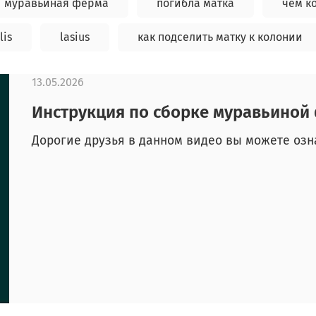
муравьиная ферма
погибла матка
чем к
lis
lasius
как подселить матку к колонии
13.05.2026
Инструкция по сборке муравьино
Дорогие друзья в данном видео вы можете озн