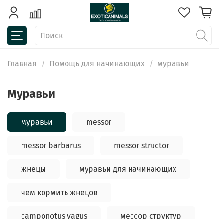
Главная
Помощь для начинающих
муравьи
муравьи
муравьи
messor
messor barbarus
messor structor
жнецы
муравьи для начинающих
чем кормить жнецов
camponotus vagus
мессор структур