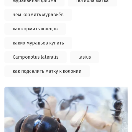
муравьиная ферма
погибла матка
чем кормить муравьёв
как кормить жнецов
каких муравьев купить
Camponotus lateralis
lasius
как подселить матку к колонии