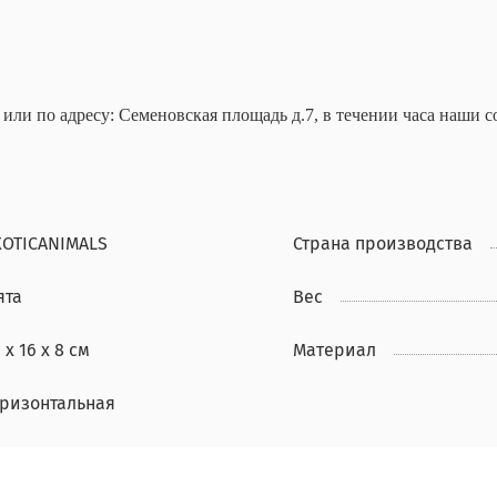
ли по адресу: Семеновская площадь д.7, в течении часа наши 
XOTICANIMALS
Страна производства
ята
Вес
 х 16 х 8 см
Материал
оризонтальная