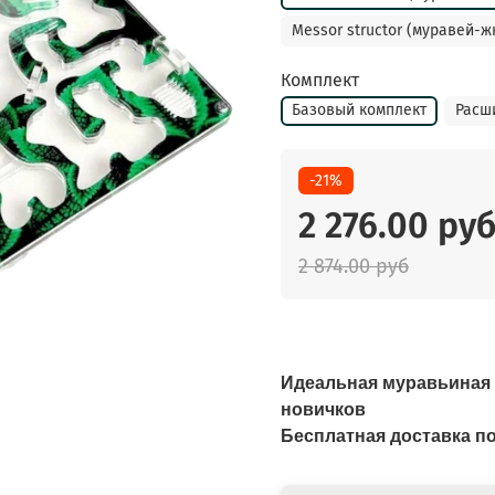
Messor structor (муравей-ж
Комплект
Базовый комплект
Расш
-21%
2 276.00 ру
2 874.00 руб
Идеальная муравьиная 
новичков
Бесплатная доставка п