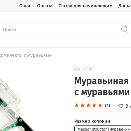
О нас
Оплата
Статьи для начинающим
Доста
комплекты с муравьями
арт.
899071
Муравьиная 
с муравьями
(1)
В 
Размер колонии
Messor structor (муравей-ж