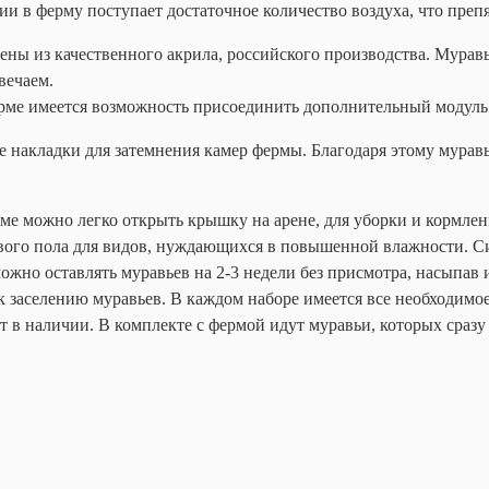
и в ферму поступает достаточное количество воздуха, что преп
лены из качественного акрила, российского производства. Мур
твечаем.
рме имеется возможность присоединить дополнительный модуль
е накладки для затемнения камер фермы. Благодаря этому муравь
е можно легко открыть крышку на арене, для уборки и кормлен
ового пола для видов, нуждающихся в повышенной влажности. 
ожно оставлять муравьев на 2-3 недели без присмотра, насыпа
 заселению муравьев. В каждом наборе имеется все необходимое
т в наличии. В комплекте с фермой идут муравьи, которых сразу