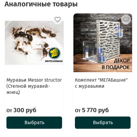
Аналогичные товары
Муравьи Messor structor
Комплект "МЕГАБашня"
(Степной муравей-
с муравьями
жнец)
300 руб
5 770 руб
От
От
Выбрать
Выбрать