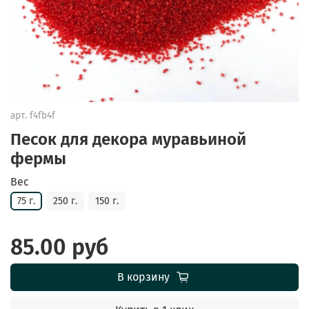
арт.
f4fb4f
Песок для декора муравьиной
фермы
Вес
75 г.
250 г.
150 г.
85.00 руб
В корзину