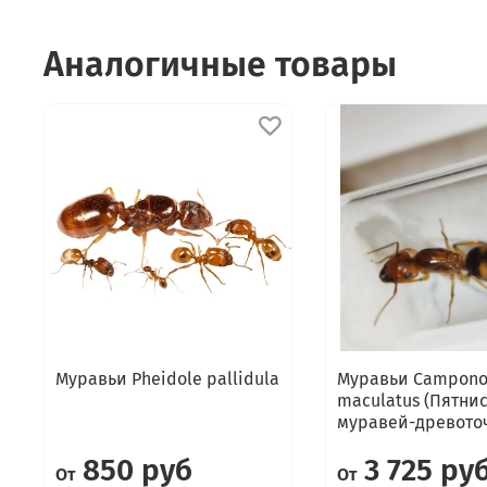
Аналогичные товары
Муравьи Pheidole pallidula
Муравьи Campono
maculatus (Пятни
муравей-древото
850 руб
3 725 ру
От
От