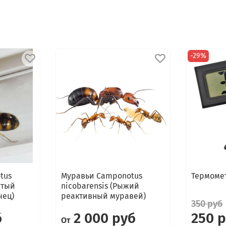
-29%
tus
Муравьи Camponotus
Термоме
стый
nicobarensis (Рыжий
чец)
реактивный муравей)
350 руб
б
2 000 руб
250 
От