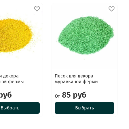
я декора
Песок для декора
ной фермы
муравьиной фермы
руб
85 руб
От
Выбрать
Выбрать