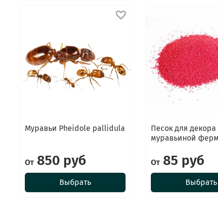
Муравьи Pheidole pallidula
Песок для декора
муравьиной фер
850 руб
85 руб
От
От
Выбрать
Выбрать