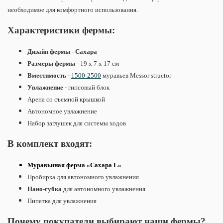
необходимое для комфортного использования.
Характеристики фермы:
Дизайн фермы - Сахара
Размеры фермы
- 19 х 7 х 17 см
Вместимость
-
1500-2500
муравьев
Messor structor
Увлажнение
- гипсовый блок
Арена со съемной крышкой
Автономное увлажнение
Набор заглушек для системы ходов
В комплект входят:
Муравьиная ферма «Сахара L»
Пробирка для автономного увлажнения
Нано-губка
для автономного увлажнения
Пипетка для увлажнения
Почему покупатели выбирают наши фермы?