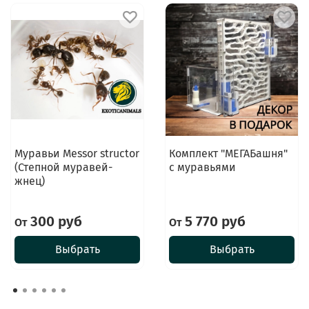
Муравьи Messor structor
Комплект "МЕГАБашня"
(Степной муравей-
с муравьями
жнец)
300 руб
5 770 руб
От
От
Выбрать
Выбрать