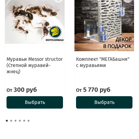
Муравьи Messor structor
Комплект "МЕГАБашня"
(Степной муравей-
с муравьями
жнец)
300 руб
5 770 руб
От
От
Выбрать
Выбрать