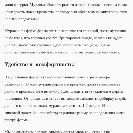
мини фигурки. Муравьи обожают рыться и строить ходы в песке, а также
исследовать новые предметы, поэтому они обяхательно заинтересуются
новыми предметами.
Муравьиная ферма ферма плотно закрывается крышкой, поэтому можно
не бояться, что муравьи убегут. При хорошем уходе, колония не будет
убегать, поскольку муравьи будут защищиать свой дом, однако
использование антипобега количество побегов сведется к минимому.
Удобство и комфортность:
В муравьиной ферме в качестве источника влаги играет камера
увлажнения. В конструкции фермы мы предусмотрели автономность
данного процесса. Вам не нужно будет следить за увлажнением фермы
постоянно. Отправляясь в отпуск вы можете заполнить пробирку водой,
данного количества воды, муравьям хватит на 1-2 недели. Наличие
гипсовой прослойки способствует равномерному распределению влаги
внутри фермы.
Мы рекомендуем держать крышку арены закрытой, если вы не