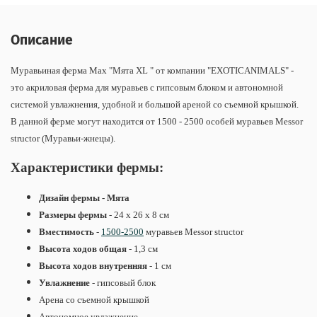
Описание
Муравьиная ферма Max "Мята XL " от компании "EXOTICANIMALS" -
это акриловая ферма для муравьев с гипсовым блоком и автономной
системой увлажнения, удобной и большой ареной со съемной крышкой.
В данной ферме могут находится от 1500 - 2500 особей муравьев Messor
structor (Муравьи-жнецы).
Характеристики фермы:
Дизайн фермы - Мята
Размеры фермы
- 24 х 26 х 8 см
Вместимость
-
1500-2500
муравьев
Messor structor
Высота ходов общая
- 1,3 см
Высота ходов внутренняя
- 1 см
Увлажнение
- гипсовый блок
Арена со съемной крышкой
Автономное увлажнение