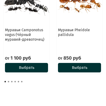
Муравьи Camponotus
Муравьи Pheidole
vagus (Чёрный
pallidula
муравей-древоточец)
1 100 руб
850 руб
От
От
Выбрать
Выбрать