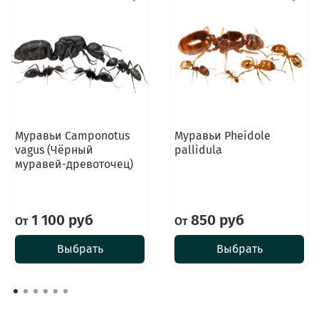
Муравьи Camponotus
Муравьи Pheidole
vagus (Чёрный
pallidula
муравей-древоточец)
1 100 руб
850 руб
От
От
Выбрать
Выбрать