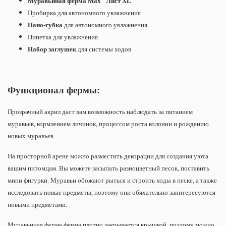
Муравьиная ферма Max
"Лист XL"
Пробирка для автономного увлажнения
Нано-губка
для автономного увлажнения
Пипетка для увлажнения
Набор заглушек
для системы ходов
Функционал фермы:
Прозрачный акрил даст вам возможность наблюдать за питанием
муравьев, кормлением личинок, процессом роста колонии и рождению
новых муравьев.
На просторной арене можно разместить декорации для создания уюта
вашим питомцам. Вы можете засыпать разноцветный песок, поставить
мини фигурки. Муравьи обожают рыться и строить ходы в песке, а также
исследовать новые предметы, поэтому они обяхательно заинтересуются
новыми предметами.
Муравьиная ферма ферма плотно закрывается крышкой, поэтому можно