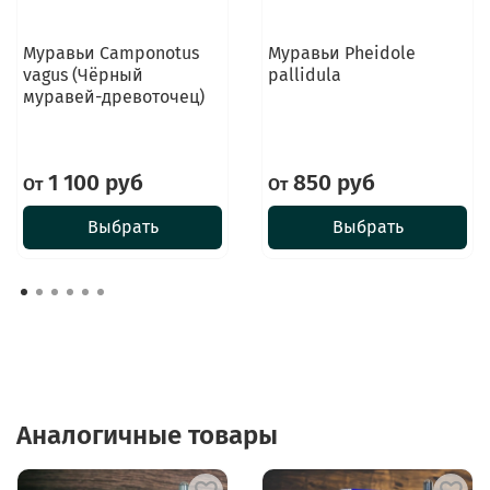
Муравьи Camponotus
Муравьи Pheidole
vagus (Чёрный
pallidula
муравей-древоточец)
1 100 руб
850 руб
От
От
Выбрать
Выбрать
Аналогичные товары