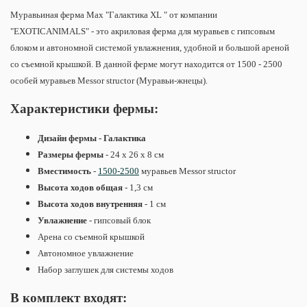
Муравьиная ферма Max "Галактика XL " от компании
"EXOTICANIMALS" - это акриловая ферма для муравьев с гипсовым
блоком и автономной системой увлажнения, удобной и большой ареной
со съемной крышкой. В данной ферме могут находится от 1500 - 2500
особей муравьев Messor structor (Муравьи-жнецы).
Характеристики фермы:
Дизайн фермы - Галактика
Размеры фермы
- 24 х 26 х 8 см
Вместимость
-
1500-2500
муравьев
Messor structor
Высота ходов общая
- 1,3 см
Высота ходов внутренняя
- 1 см
Увлажнение
- гипсовый блок
Арена со съемной крышкой
Автономное увлажнение
Набор заглушек для системы ходов
В комплект входят: