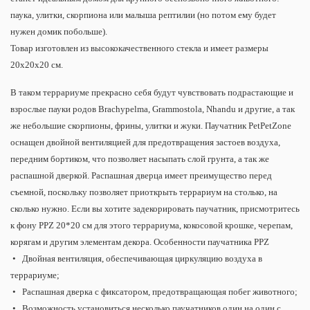
паука, улитки, скорпиона или малыша рептилии (но потом ему будет
нужен домик побольше).
Товар изготовлен из высококачественного стекла и имеет размеры
20x20x20 см.
В таком террариуме прекрасно себя будут чувствовать подрастающие и
взрослые пауки родов Brachypelma, Grammostola, Nhandu и другие, а так
же небольшие скорпионы, фрины, улитки и жуки. Паучатник PetPetZone
оснащен двойной вентиляцией для предотвращения застоев воздуха,
передним бортиком, что позволяет насыпать слой грунта, а так же
распашной дверкой. Распашная дверца имеет преимущество перед
съемной, поскольку позволяет приоткрыть террариум на столько, на
сколько нужно. Если вы хотите задекорировать паучатник, присмотритесь
к фону PPZ 20*20 см для этого террариума, кокосовой крошке, черепам,
корягам и другим элементам декора. Особенности паучатника PPZ
• Двойная вентиляция, обеспечивающая циркуляцию воздуха в
террариуме;
• Распашная дверка с фиксатором, предотвращающая побег животного;
• Возможность установиться несколько паучатников один на один с