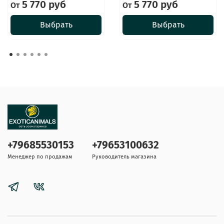
5 770 руб
5 770 руб
От
От
Выбрать
Выбрать
+79685530153
+79653100632
Менеджер по продажам
Руководитель магазина