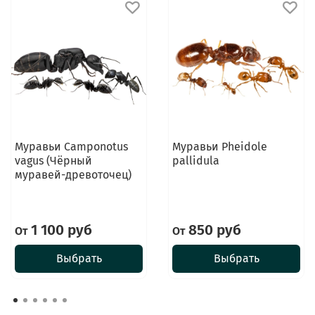
Муравьи Camponotus
Муравьи Pheidole
vagus (Чёрный
pallidula
муравей-древоточец)
1 100 руб
850 руб
От
От
Выбрать
Выбрать