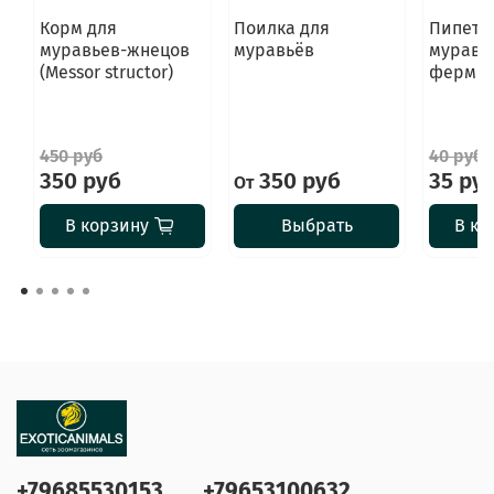
Корм для
Поилка для
Пипетк
муравьев-жнецов
муравьёв
муравь
(Messor structor)
фермы
450 руб
40 руб
350 руб
350 руб
35 ру
От
В корзину
Выбрать
В ко
+79685530153
+79653100632