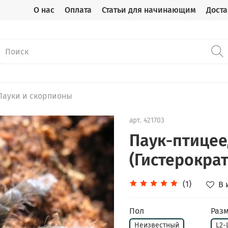
О нас
Оплата
Статьи для начинающим
Доста
Пауки и скорпионы
арт.
421703
Паук-птицеед
(Гистерократ
(1)
В 
Пол
Разм
Неизвестный
L2-