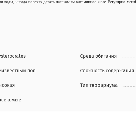
или воды, иногда полезно давать насекомым витаминное желе.
Регулярно меня
sterocrates
Среда обитания
еизвестный пол
Сложность содержания
ысокая
Тип террариума
асекомые