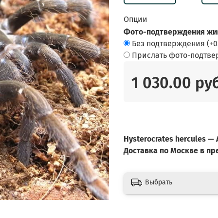
Опции
Фото-подтверждения жив
Без подтверждения
(+
0
Прислать фото-подтв
1 030.00 ру
Hysterocrates hercules 
Доставка по Москве в п
Выбрать