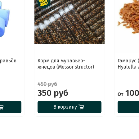
уравьёв
Корм для муравьев-
Гамарус
жнецов (Messor structor)
Hyalella 
450 руб
350 руб
100
От
В корзину