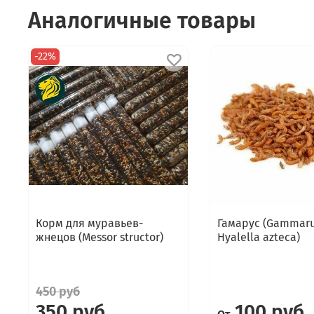
Аналогичные товары
-22%
Корм для муравьев-
Гамарус (Gammar
жнецов (Messor structor)
Hyalella azteca)
450 руб
350 руб
100 руб