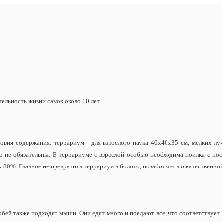
.
ельность жизни самок около 10 лет.
овия содержания: террариум - для взрослого паука 40х40х35 см, мелких лу
о не обязательны. В террариуме с взрослой особью необходима поилка с пос
ах 80%. Главное не превратить террариум в болото, позаботьтесь о качественн
обей также подходят мыши. Они едят много и поедают все, что соответствуе