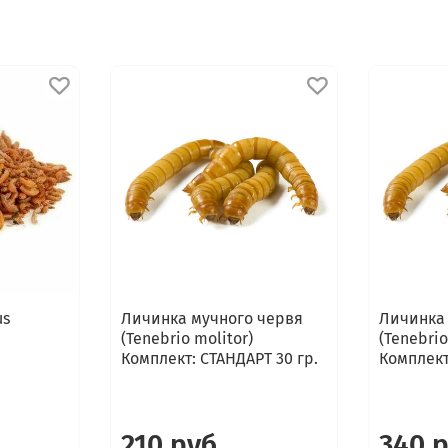
us
Личинка мучного червя
Личинка
(Tenebrio molitor)
(Tenebrio
Комплект: СТАНДАРТ 30 гр.
Комплект
210 руб
340 