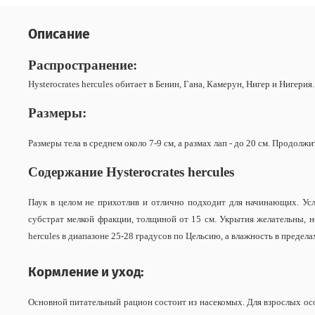
Описание
Распространение:
Hysterocrates hercules обитает в
Бенин, Гана, Камерун, Нигер и Нигерия
Размеры:
Размеры тела в среднем около
7-9 см, а размах лап - до 20 см.
Продолжит
Содержание Hysterocrates hercules
Паук в целом не прихотлив и отлично подходит для начинающих. Усл
субстрат мелкой фракции, толщиной от 15 см. Укрытия желательны, н
hercules в диапазоне 25-28 градусов по Цельсию, а влажность в предел
Кормление и уход:
Основной питательный рацион состоит из насекомых. Для взрослых ос