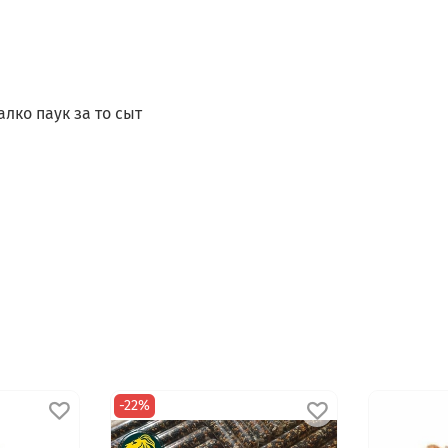
лко паук за то сыт
-22%