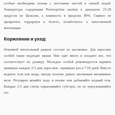
особью необходима поилка с постоянно чистой и свежей водой.
Температура содержания Pterinopelma sazimai в диапазоне 25-28
градусов по Цельсию, а влажность в пределах 80%. Главное не
превратить террариум в болото, позаботьтесь о качественной
вентиляции.
Кормление и уход:
Основной питательный рацион состоит из насекомых. Для взрослых
особей также подходят мыши. Они едят много и поедают все, что
соответствует их размеру. Молодых особей рекомендуется кормить
примерно каждые 2-3 дня, взрослым - примерно раз в 7-10 дней. Вместо
водного геля или воды, иногда полезно давать насекомым витаминное
желе.
Регулярно меняйте воду в поилке или добавляйте водный гель.
Каждые 2-3 дня слегка опрыскивайте субстрат, но не переувлажняйте
его.