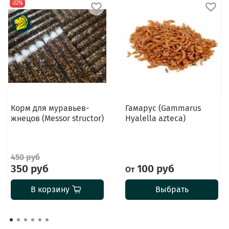
-22%
Корм для муравьев-
Гамарус (Gammarus
жнецов (Messor structor)
Hyalella azteca)
450 руб
350 руб
100 руб
От
В корзину
Выбрать