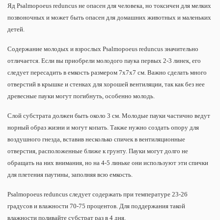
Яд Psalmopoeus reduncus не опасен для человека, но токсичен для мелких
позвоночных и может быть опасен для домашних животных и маленьких
детей.
Содержание молодых и взрослых Psalmopoeus reduncus значительно
отличается. Если вы приобрели молодого паука первых 2-3 линек, его
следует пересадить в емкость размером 7х7х7 см. Важно сделать много
отверстий в крышке и стенках для хорошей вентиляции, так как без нее
древесные пауки могут погибнуть, особенно молодь.
Слой субстрата должен быть около 3 см. Молодые пауки частично ведут
норный образ жизни и могут копать. Также нужно создать опору для
воздушного гнезда, вставив несколько спичек в вентиляционные
отверстия, расположенные ближе к грунту. Пауки могут долго не
обращать на них внимания, но на 4-5 линьке они используют эти спички
для плетения паутины, заполняя всю емкость.
Psalmopoeus reduncus следует содержать при температуре 23-26
градусов и влажности 70-75 процентов. Для поддержания такой
влажности поливайте субстрат раз в 4 дня.