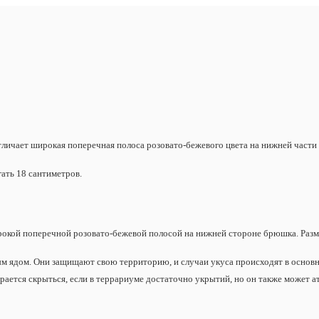
 отличает широкая поперечная полоса розовато-бежевого цвета на нижней част
гать 18 сантиметров.
рокой поперечной розовато-бежевой полосой на нижней стороне брюшка. Размер
 ядом. Они защищают свою территорию, и случаи укуса происходят в основном
рается скрыться, если в террариуме достаточно укрытий, но он также может 