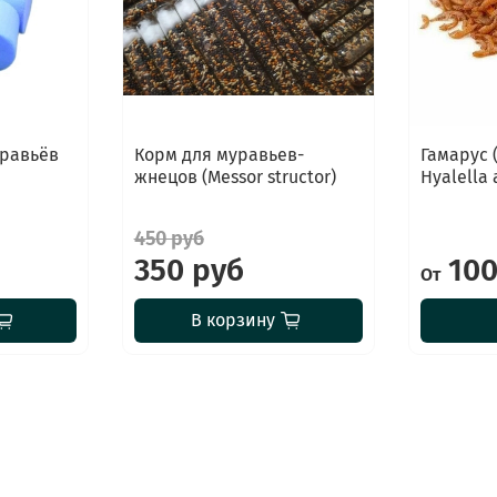
уравьёв
Корм для муравьев-
Гамарус
жнецов (Messor structor)
Hyalella 
450 руб
350 руб
100
От
В корзину