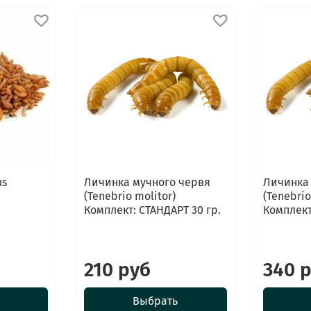
us
Личинка мучного червя
Личинка
(Tenebrio molitor)
(Tenebrio
Комплект: СТАНДАРТ 30 гр.
Комплект
210 руб
340 
Выбрать