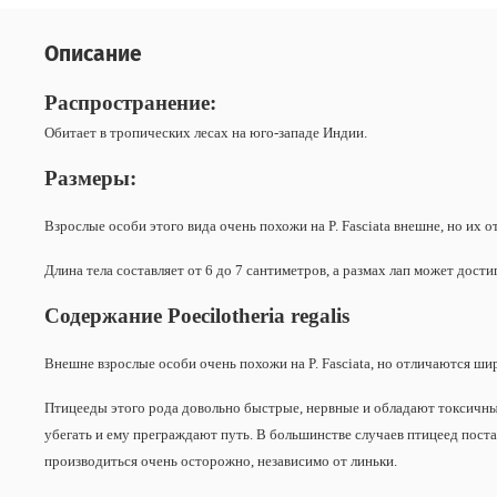
Описание
Распространение:
Обитает в тропических лесах на юго-западе Индии.
Размеры:
Взрослые особи этого вида очень похожи на P. Fasciata внешне, но их
Длина тела составляет от 6 до 7 сантиметров, а размах лап может дости
Содержание Poecilotheria regalis
Внешне взрослые особи очень похожи на P. Fasciata, но отличаются ши
Птицееды этого рода довольно быстрые, нервные и обладают токсичным
убегать и ему преграждают путь. В большинстве случаев птицеед поста
производиться очень осторожно, независимо от линьки.