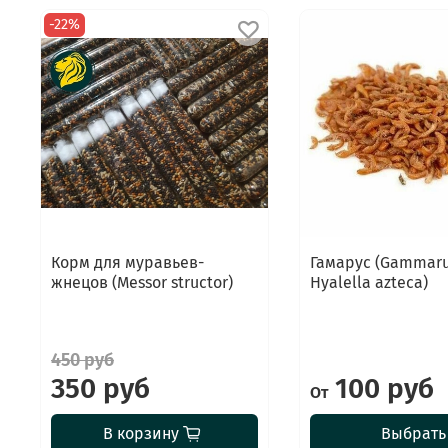
-22%
Корм для муравьев-
Гамарус (Gammar
жнецов (Messor structor)
Hyalella azteca)
450 руб
350 руб
100 руб
От
В корзину
Выбрать