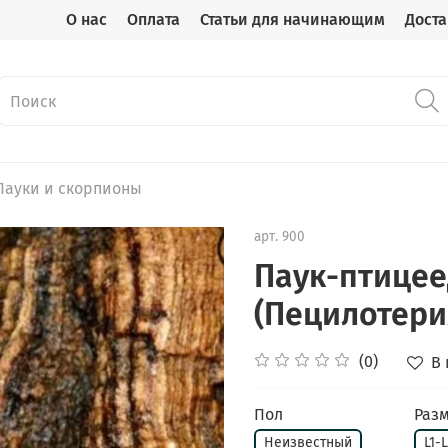
О нас
Оплата
Статьи для начинающим
Доста
Пауки и скорпионы
арт.
900
Паук-птицеед
(Пецилотери
(0)
В
Пол
Разм
Неизвестный
L1-