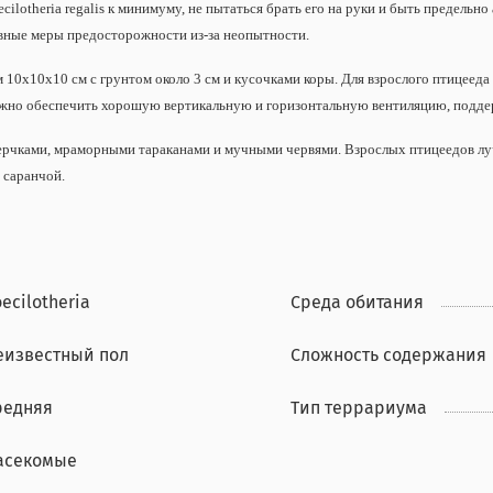
cilotheria regalis к минимуму, не пытаться брать его на руки и быть предельн
новные меры предосторожности из-за неопытности.
10х10х10 см с грунтом около 3 см и кусочками коры. Для взрослого птицееда
ажно обеспечить хорошую вертикальную и горизонтальную вентиляцию, подде
ерчками, мраморными тараканами и мучными червями. Взрослых птицеедов луч
 саранчой.
ecilotheria
Среда обитания
еизвестный пол
Сложность содержания
редняя
Тип террариума
асекомые