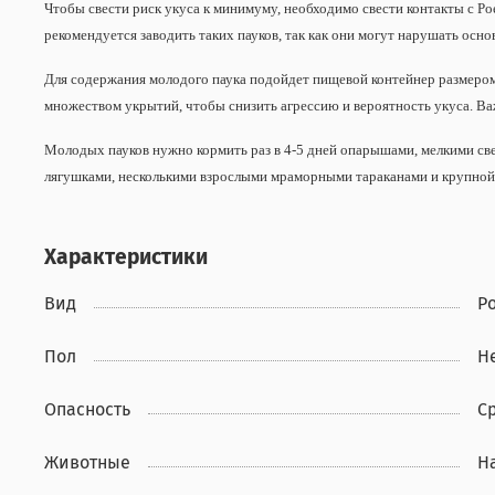
Чтобы свести риск укуса к минимуму, необходимо свести контакты с Poe
рекомендуется заводить таких пауков, так как они могут нарушать ос
Для содержания молодого паука подойдет пищевой контейнер размером 
множеством укрытий, чтобы снизить агрессию и вероятность укуса. В
Молодых пауков нужно кормить раз в 4-5 дней опарышами, мелкими св
лягушками, несколькими взрослыми мраморными тараканами и крупной
Характеристики
Вид
Po
Пол
Н
Опасность
С
Животные
Н