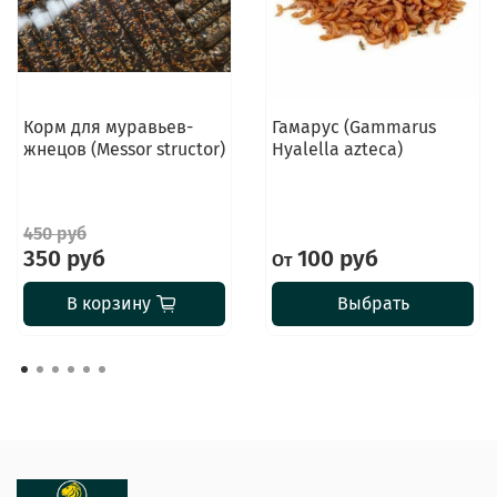
Корм для муравьев-
Гамарус (Gammarus
жнецов (Messor structor)
Hyalella azteca)
450 руб
350 руб
100 руб
От
В корзину
Выбрать