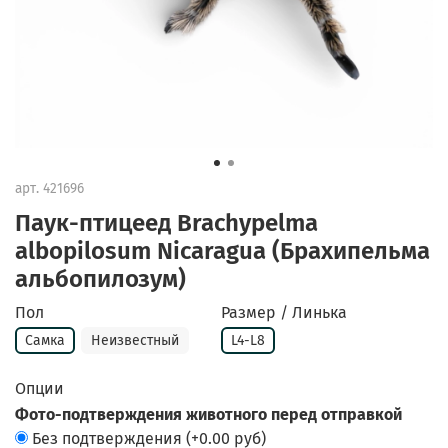
арт.
421696
Паук-птицеед Brachypelma
albopilosum Nicaragua (Брахипельма
альбопилозум)
Пол
Размер / Линька
Самка
Неизвестный
L4-L8
Опции
Фото-подтверждения животного перед отправкой
Без подтверждения
(+
0.00 руб
)