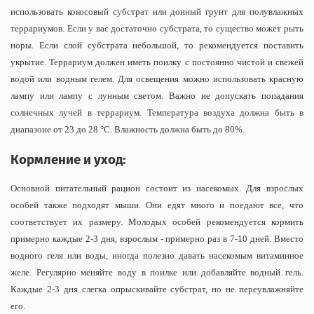
использовать кокосовый субстрат или донный грунт для полувлажных
террариумов. Если у вас достаточно субстрата, то существо может рыть
норы. Если слой субстрата небольшой, то рекомендуется поставить
укрытие. Террариум должен иметь поилку с постоянно чистой и свежей
водой или водным гелем. Для освещения можно использовать красную
лампу или лампу с лунным светом. Важно не допускать попадания
солнечных лучей в террариум.
Температура воздуха должна быть в
диапазоне от 23 до 28 °C. Влажность должна быть до 80%.
Кормление и уход:
Основной питательный рацион состоит из насекомых. Для взрослых
особей также подходят мыши. Они едят много и поедают все, что
соответствует их размеру. Молодых особей рекомендуется кормить
примерно каждые 2-3 дня, взрослым - примерно раз в 7-10 дней. Вместо
водного геля или воды, иногда полезно давать насекомым витаминное
желе.
Регулярно меняйте воду в поилке или добавляйте водный гель.
Каждые 2-3 дня слегка опрыскивайте субстрат, но не переувлажняйте
его.