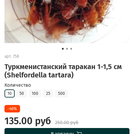
арт.
758
Туркменистанский таракан 1-1,5 см
(Shelfordella tartara)
Количество
10
50
100
25
500
-46%
135.00 руб
250.00 руб
В корзину