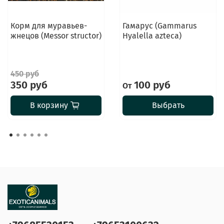
Корм для муравьев-
Гамарус (Gammarus
жнецов (Messor structor)
Hyalella azteca)
450 руб
350 руб
100 руб
От
В корзину
Выбрать