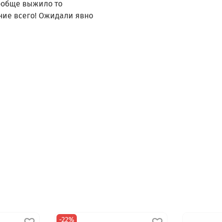
вообще выжило то
яние всего! Ожидали явно
-22%