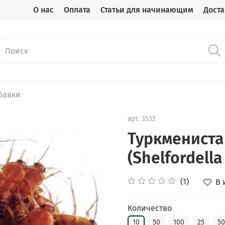
О нас
Оплата
Статьи для начинающим
Доста
бавки
арт.
3532
Туркмениста
(Shelfordella
(1)
В 
Количество
10
50
100
25
5