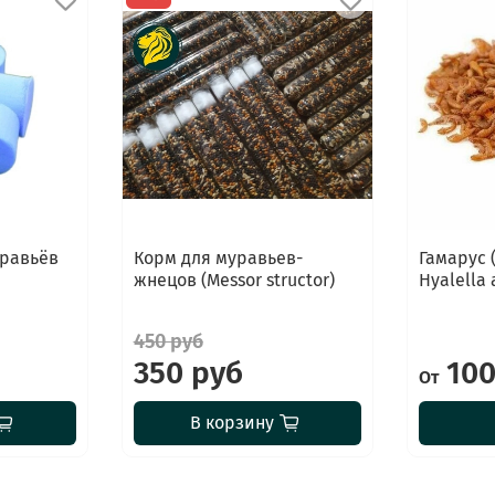
уравьёв
Корм для муравьев-
Гамарус
жнецов (Messor structor)
Hyalella 
450 руб
350 руб
100
От
В корзину