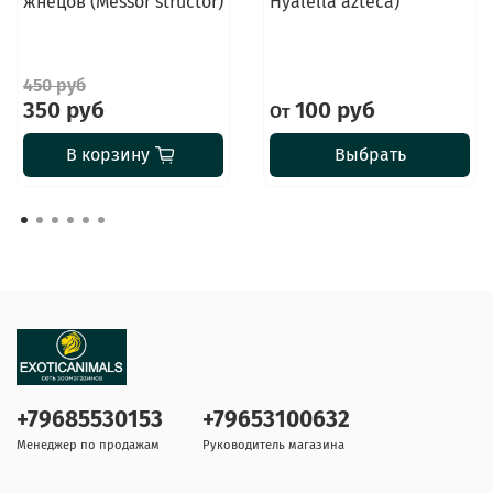
жнецов (Messor structor)
Hyalella azteca)
450 руб
350 руб
100 руб
От
В корзину
Выбрать
+79685530153
+79653100632
Менеджер по продажам
Руководитель магазина