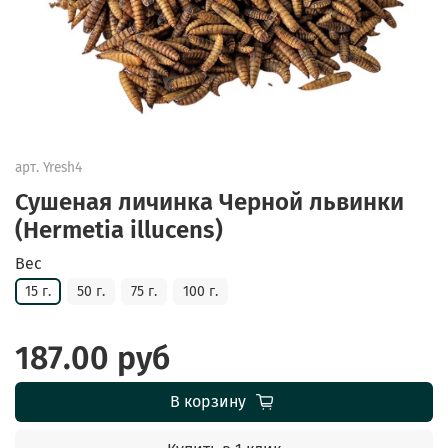
арт.
Yresh4
Сушеная личинка Черной львинки
(Hermetia illucens)
Вес
15 г.
50 г.
75 г.
100 г.
187.00 руб
В корзину