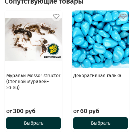
Сопутствующие товары
Муравьи Messor structor
Декоративная галька
(Степной муравей-
жнец)
300 руб
60 руб
От
От
Выбрать
Выбрать