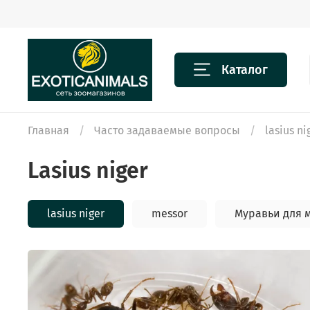
Каталог
Главная
Часто задаваемые вопросы
lasius ni
lasius niger
lasius niger
messor
Муравьи для 