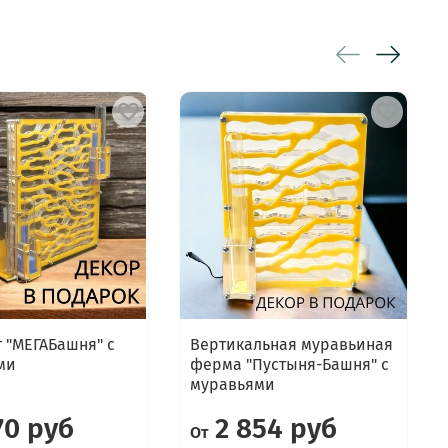
 "МЕГАБашня" с
Вертикальная муравьиная
ми
ферма "Пустыня-Башня" с
муравьями
70 руб
2 854 руб
От