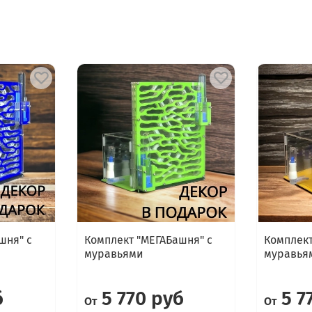
шня" с
Комплект "МЕГАБашня" с
Комплект
муравьями
муравья
б
5 770 руб
5 7
От
От