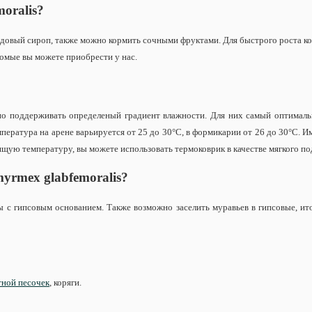
oralis
?
овый сироп, также можно кормить сочными фруктами. Для быстрого роста коло
комые вы можете приобрести у нас.
о поддерживать определеный градиент влажности. Для них самый оптималь
ратура на арене варьируется от 25 до 30°С, в формикарии от 26 до 30°С. И
ящую температуру, вы можете использовать термоковрик в качестве мягкого по
yrmex glabfemoralis
?
ы с гипсовым основанием. Также возможно заселить муравьев в гипсовые, и
тной песочек
, коряги.