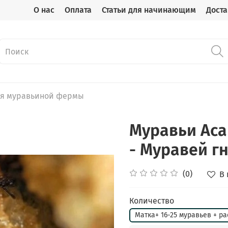
О нас
Оплата
Статьи для начинающим
Доста
ля муравьиной фермы
Муравьи Aca
- Муравей г
(0)
В
Количество
Матка+ 16-25 муравьев + р