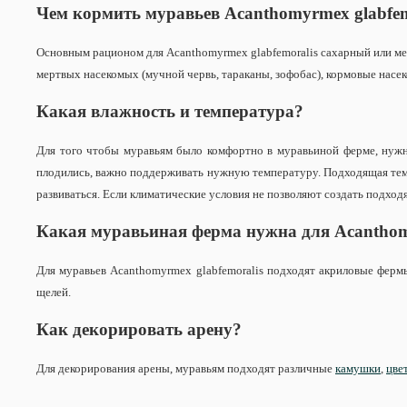
Чем кормить муравьев
Acanthomyrmex glabfem
Основным рационом для Acanthomyrmex glabfemoralis сахарный или мед
мертвых насекомых (мучной червь, тараканы, зофобас), кормовые насе
Какая влажность и температура?
Для того чтобы муравьям было комфортно в муравьиной ферме, нужн
плодились, важно поддерживать нужную температуру. Подходящая темпе
развиваться. Если климатические условия не позволяют создать подход
Какая муравьиная ферма нужна для
Acanthom
Для муравьев Acanthomyrmex glabfemoralis подходят акриловые ферм
щелей.
Как декорировать арену?
Для декорирования арены, муравьям подходят различные
камушки
,
цве