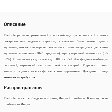
Описание
Pheidole parva неприхотливый и простой вид для новичков. Питаются
сахарным или медовым сиропом, в качестве белка можно давать
муравьям, живых или мертвых насекомых. Температура для содержания
муравьев: комнатная (20-28 градусов), при умеренной влажности (30-
50%). Колонии могут достигать до 5000 особей. Для феидоль необходим
гипсовый, акриловый или итонговый формикарий. Муравьи хорошо
живут и плодятся во всех фермах кроме деревянных. Для данного вида
зимовка не требуется.
Распространение:
Pheidole parva преобладают в Япония, Индия, Шри-Ланка. К нам муравьи
прибыли из Индия.