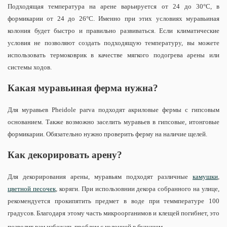
Подходящая температура на арене варьируется от 24 до 30°С, в
формикарии от 24 до 26°С. Именно при этих условиях муравьиная
колония будет быстро и правильно развиваться. Если климатические
условия не позволяют создать подходящую температуру, вы можете
использовать термоковрик в качестве мягкого подогрева арены или
системы ходов.
Какая муравьиная ферма нужна?
Для муравьев Pheidole parva подходят акриловые фермы с гипсовым
основанием. Также возможно заселить муравьев в гипсовые, итонговые
формикарии. Обязательно нужно проверить ферму на наличие щелей.
Как декорировать арену?
Для декорирования арены, муравьям подходят различные
камушки
,
цветной песочек
, коряги. При использовнии декора собранного на улице,
рекомендуется прокипятить предмет в воде при теммпературе 100
градусов. Благодаря этому часть микроорганимов и клещей погибнет, это
позволит вам избежать проблем с колонией в будущем.