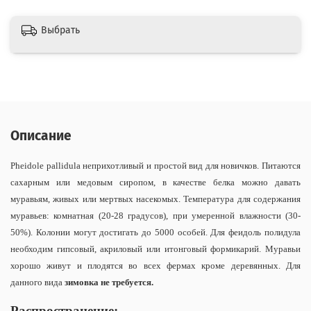
Выбрать
Описание
Pheidole pallidula неприхотливый и простой вид для новичков. Питаются
сахарным или медовым сиропом, в качестве белка можно давать
муравьям, живых или мертвых насекомых. Температура для содержания
муравьев: комнатная (20-28 градусов), при умеренной влажности (30-
50%). Колонии могут достигать до 5000 особей. Для феидоль полидула
необходим гипсовый, акриловый или итонговый формикарий. Муравьи
хорошо живут и плодятся во всех фермах кроме деревянных. Для
данного вида
зимовка не требуется.
Распространение: