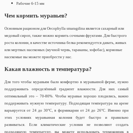
Рабочие 6-15 мм
Чем кормить муравьев?
Основным рационом для Oecophylla smaragdina является сахарный или
медовый сироп, также можно кормить сочными фруктами. Для быстрого
роста колонии, в качестве источника белка рекомендуется давать, живых
или мертвых насекомых (мучной червь, тараканы, зофобас), кормовые
насекомые вы можете приобрести у нас.
Какая влажность и температура?
Для того чтобы муравьям было комфортно в муравьиной ферме, нужно
поддерживать определённый градиент влажности. Для них самый
оптимальный это – 70-80%.
Чтобы муравьи хорошо плодились, важно
поддерживать нужную температуру. Подходящая температура на арене
варьируется от 24 до 30°С, в формикарии от 24 до 26°С. Именно при
этих условиях муравьиная колония будет быстро и правильно
развиваться. Если климатические условия не позволяют создать
подходящую температуру, вы можете использовать термоковрик в