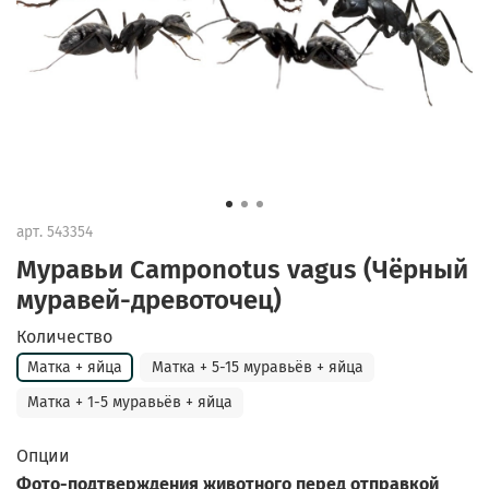
арт.
543354
Муравьи Camponotus vagus (Чёрный
муравей-древоточец)
Количество
Матка + яйца
Матка + 5-15 муравьёв + яйца
Матка + 1-5 муравьёв + яйца
Опции
Фото-подтверждения животного перед отправкой