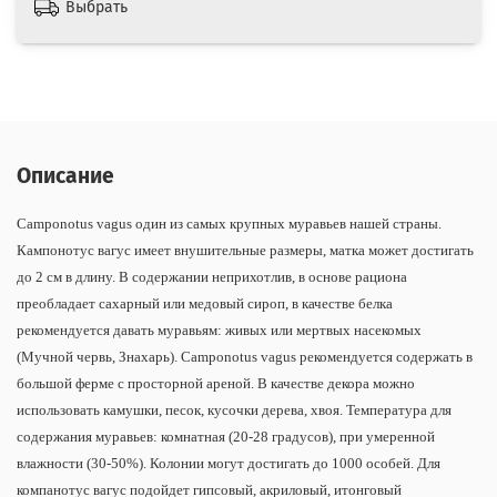
Выбрать
Описание
Camponotus vagus один из самых крупных муравьев нашей страны.
Кампонотус вагус имеет внушительные размеры, матка может достигать
до 2 см в длину. В содержании неприхотлив, в основе рациона
преобладает сахарный или медовый сироп, в качестве белка
рекомендуется давать муравьям: живых или мертвых насекомых
(Мучной червь, Знахарь). Camponotus vagus рекомендуется содержать в
большой ферме с просторной ареной. В качестве декора можно
использовать камушки, песок, кусочки дерева, хвоя. Температура для
содержания муравьев: комнатная (20-28 градусов), при умеренной
влажности (30-50%). Колонии могут достигать до 1000 особей. Для
компанотус вагус подойдет гипсовый, акриловый, итонговый