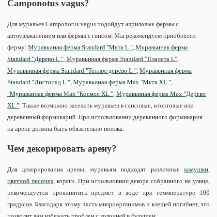
Camponotus vagus?
Для муравьев Camponotus vagus подойдут акриловые фермы с
автоувлжанением или фермы с гипсом. Мы рекомендуем приобрести
ферму:
Муравьиная ферма Standard "Мята L "
,
Муравьиная ферма
Standard "Дерево L "
,
Муравьиная ферма Standard "Планета L",
Муравьиная ферма Standard "Теплое дерево L "
,
Муравьиная ферма
Standard "Листопад L "
,
Муравьиная ферма Max "Мята XL "
,
"
Муравьиная ферма Max "Космос XL "
,
Муравьиная ферма Max "Дерево
XL "
. Также возможно заселить муравьев в гипсовые, итонговые или
деревянный формикарий. При использовании деревянного формикария
на арене должна быть обязательно поилка.
Чем декорировать арену?
Для декорирования арены, муравьям подходят различные
камушки
,
цветной песочек
, коряги. При использовнии декора собранного на улице,
рекомендуется прокипятить предмет в воде при теммпературе 100
градусов. Благодаря этому часть микроорганимов и клещей погибнет, это
позволит вам избежать проблем с колонией в будущем.