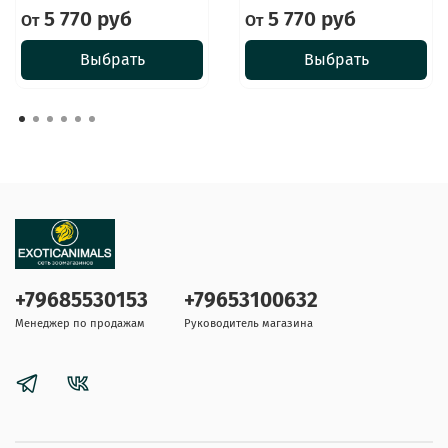
5 770 руб
5 770 руб
От
От
Выбрать
Выбрать
+79685530153
+79653100632
Менеджер по продажам
Руководитель магазина