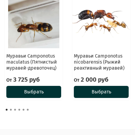
Муравьи Camponotus
Муравьи Camponotus
maculatus (Пятнистый
nicobarensis (Рыжий
муравей-древоточец)
реактивный муравей)
3 725 руб
2 000 руб
От
От
Выбрать
Выбрать