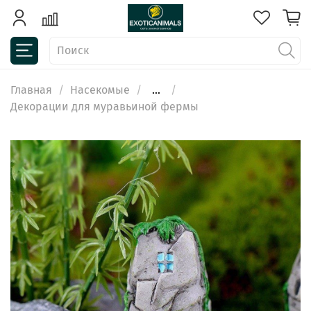
Главная
Насекомые
...
Декорации для муравьиной фермы