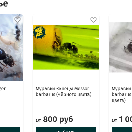
ье
ger
Муравьи -жнецы Messor
Муравьи
barbarus (Чёрного цвета)
barbarus
цвета)
800 руб
1 0
От
От