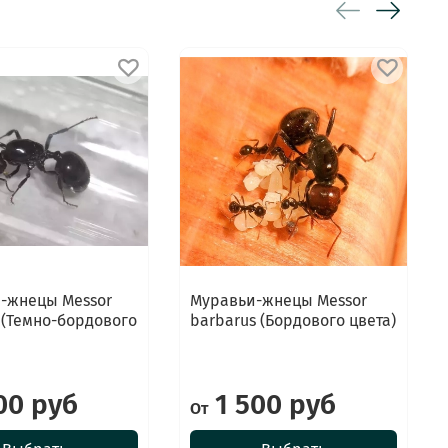
 -жнецы Messor
Муравьи-жнецы Messor
 (Темно-бордового
barbarus (Бордового цвета)
00 руб
1 500 руб
От