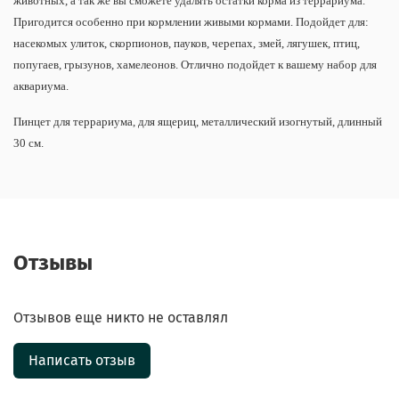
животных, а так же вы сможете удалять остатки корма из террариума.
Пригодится особенно при кормлении живыми кормами. Подойдет для:
насекомых улиток, скорпионов, пауков, черепах, змей, лягушек, птиц,
попугаев, грызунов, хамелеонов. Отлично подойдет к вашему набор для
аквариума.
Пинцет для террариума, для ящериц, металлический изогнутый, длинный
30 см.
Отзывы
Отзывов еще никто не оставлял
Написать отзыв