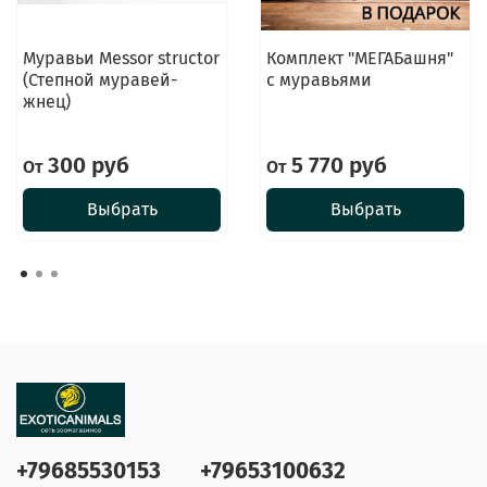
Муравьи Messor structor
Комплект "МЕГАБашня"
(Степной муравей-
с муравьями
жнец)
300 руб
5 770 руб
От
От
Выбрать
Выбрать
+79685530153
+79653100632