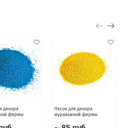
я декора
Песок для декора
ной фермы
муравьиной фермы
руб
85 руб