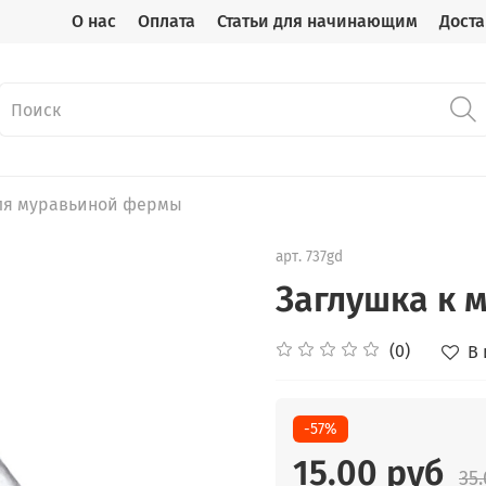
О нас
Оплата
Статьи для начинающим
Доста
для муравьиной фермы
арт.
737gd
Заглушка к 
(0)
В
-57%
15.00 руб
35