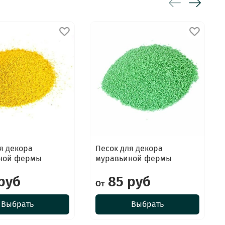
я декора
Песок для декора
ной фермы
муравьиной фермы
руб
85 руб
От
Выбрать
Выбрать