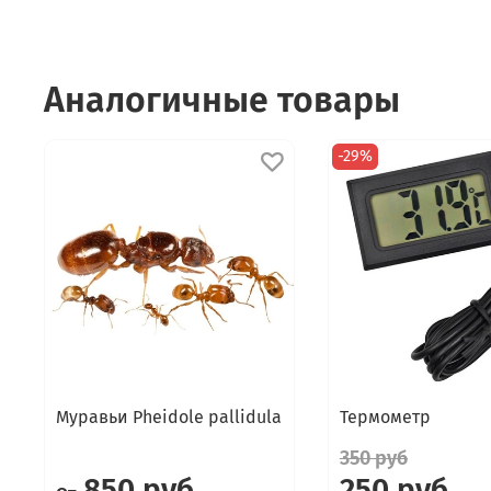
Аналогичные товары
-29%
Муравьи Pheidole pallidula
Термометр
350 руб
850 руб
250 руб