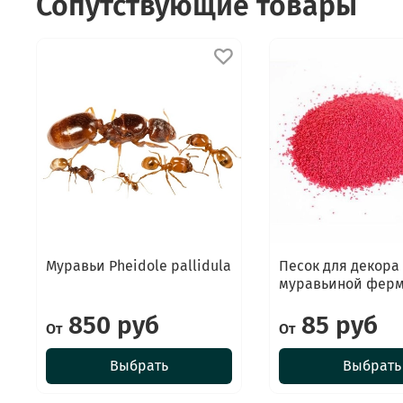
Сопутствующие товары
Муравьи Pheidole pallidula
Песок для декора
муравьиной фер
850 руб
85 руб
От
От
Выбрать
Выбрать