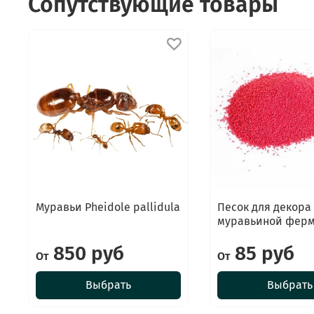
Сопутствующие товары
Муравьи Pheidole pallidula
Песок для декора
муравьиной фер
850 руб
85 руб
От
От
Выбрать
Выбрать