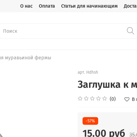
О нас
Оплата
Статьи для начинающим
Доста
для муравьиной фермы
арт.
Hdhsh
Заглушка к 
(0)
В
-57%
15.00 руб
35