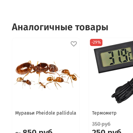
Аналогичные товары
-29%
Муравьи Pheidole pallidula
Термометр
350 руб
850 руб
250 руб