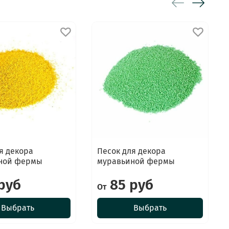
я декора
Песок для декора
ной фермы
муравьиной фермы
руб
85 руб
От
Выбрать
Выбрать