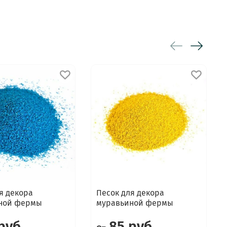
я декора
Песок для декора
ной фермы
муравьиной фермы
руб
85 руб