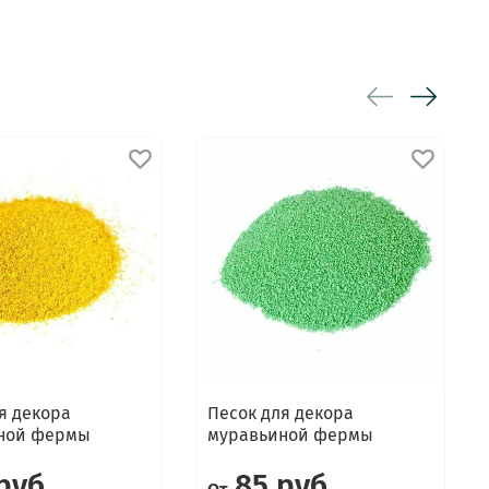
я декора
Песок для декора
ной фермы
муравьиной фермы
руб
85 руб