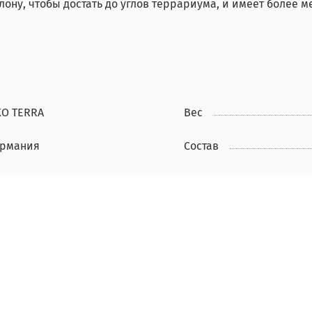
ону, чтобы достать до углов террариума, и имеет более м
XO TERRA
Вес
ермания
Состав