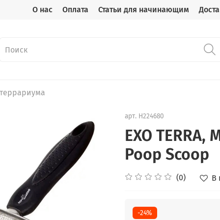
О нас
Оплата
Статьи для начинающим
Доста
 террариума
арт.
H224680
EXO TERRA, 
Poop Scoop
(0)
В
-24%