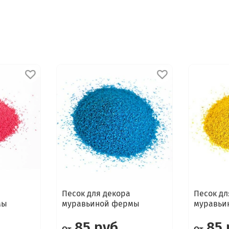
Песок для декора
Песок дл
мы
муравьиной фермы
муравьи
85 руб
85 