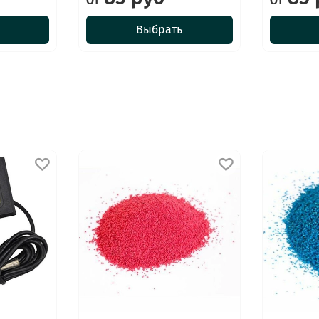
От
От
Выбрать