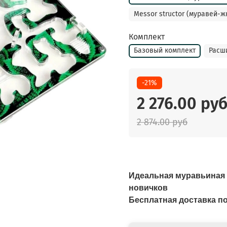
Messor structor (муравей-ж
Комплект
Базовый комплект
Расш
-21%
2 276.00 ру
2 874.00 руб
Идеальная муравьиная 
новичков
Бесплатная доставка п