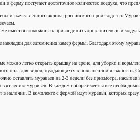
и в ферму поступает достаточное количество воздуха, что преп
лены из качественного акрила, российского производства. Мур
твечаем.
рме имеется возможность присоединить дополнительный модуль
е накладки для затемнения камер фермы. Благодаря этому муравь
е можно легко открыть крышку на арене, для уборки и кормлен
ового пола для видов, нуждающихся в повышенной влажности. 
ожно оставлять муравьев на 2-3 недели без присмотра, насыпа
 заселению муравьев. В каждом наборе имеется все необходимое
т в наличии. В комплекте с фермой идут муравьи, которых сразу