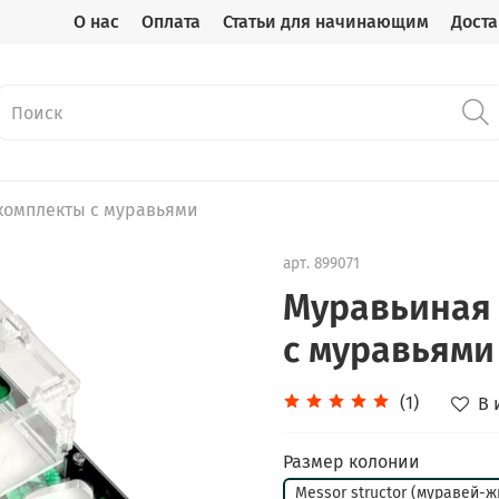
О нас
Оплата
Статьи для начинающим
Доста
комплекты с муравьями
арт.
899071
Муравьиная 
с муравьями
(1)
В 
Размер колонии
Messor structor (муравей-ж