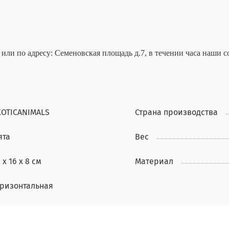
ли по адресу: Семеновская площадь д.7, в течении часа наши 
XOTICANIMALS
Страна производства
ята
Вес
 х 16 х 8 см
Материал
оризонтальная