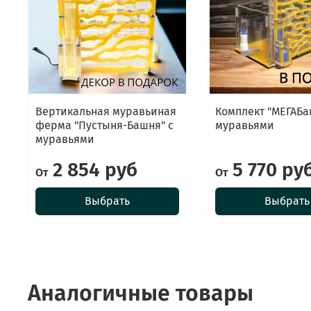
Вертикальная муравьиная
Комплект "МЕГАБа
ферма "Пустыня-Башня" с
муравьями
муравьями
2 854 руб
5 770 ру
От
От
Выбрать
Выбрать
Аналогичные товары