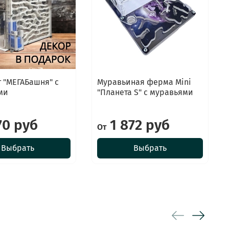
 "МЕГАБашня" с
Муравьиная ферма Mini
ми
"Планета S" с муравьями
70 руб
1 872 руб
От
Выбрать
Выбрать