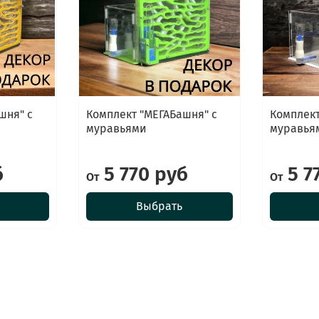
шня" с
Комплект "МЕГАБашня" с
Комплект
муравьями
муравья
б
5 770 руб
5 7
От
От
Выбрать