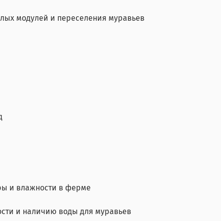
в
илых модулей и переселения муравьев
од
ры и влажности в ферме
ости и наличию воды для муравьев