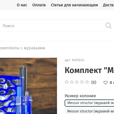
О нас
Оплата
Статьи для начинающим
Доста
комплекты с муравьями
арт.
9491034
Комплект "М
(0)
В
Размер колонии
Messor structor (муравей-ж
Messor structor (муравей-ж