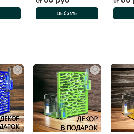
От
От
Выбрать