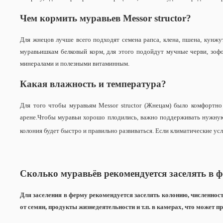
Чем кормить муравьев Messor structor?
Для жнецов лучше всего подходят семена рапса, клена, пшена, кунжу
муравьишкам белковый корм, для этого подойдут мучные черви, зофо
минералами и полезными витаминным.
Какая влажность и температура?
Для того чтобы муравьям Messor structor (Жнецам) было комфортн
арене.Чтобы муравьи хорошо плодились, важно поддерживать нужную 
колония будет быстро и правильно развиваться. Если климатические ус
Сколько муравьёв рекомендуется заселять в 
Для заселения в ферму рекомендуется заселять колонию, численност
от семян, продукты жизнедеятельности и т.п. в камерах, что может 