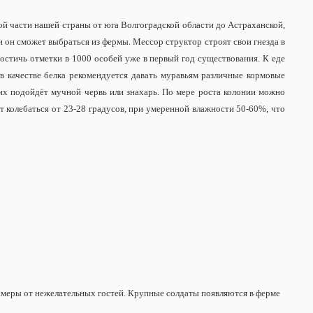
ой части нашей страны от юга Волгоградской области до Астраханской,
и он сможет выбраться из фермы. Мессор структор строят свои гнезда в
остичь отметки в 1000 особей уже в первый год существования. К еде
 в качестве белка рекомендуется давать муравьям различные кормовые
них подойдёт мучной червь или знахарь. По мере роста колонии можно
т колебаться от 23-28 градусов, при умеренной влажности 50-60%, что
амеры от нежелательных гостей.
Крупные солдаты появляются в ферме