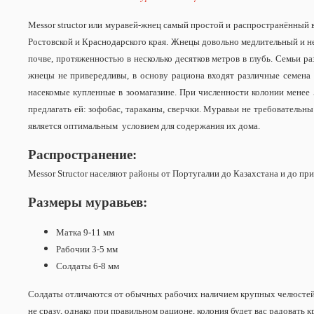
Messor structor или муравей-жнец самый простой и распространённый 
Ростовской и Краснодарского края. Жнецы довольно медлительный и не 
почве, протяженностью в несколько десятков метров в глубь. Семьи 
жнецы не привередливы, в основу рациона входят различные семена р
насекомые купленные в зоомагазине. При численности колонии менее 
предлагать ей: зофобас, тараканы, сверчки. Муравьи не требовательн
является оптимальным условием для содержания их дома.
Распространение:
Messor Structor населяют районы от Португалии до Казахстана и до п
Размеры муравьев:
Матка 9-11 мм
Рабочии 3-5 мм
Солдаты 6-8 мм
Солдаты отличаются от обычных рабочих наличием крупных челюстей, 
не сразу, однако при правильном рационе, колония будет вас радовать