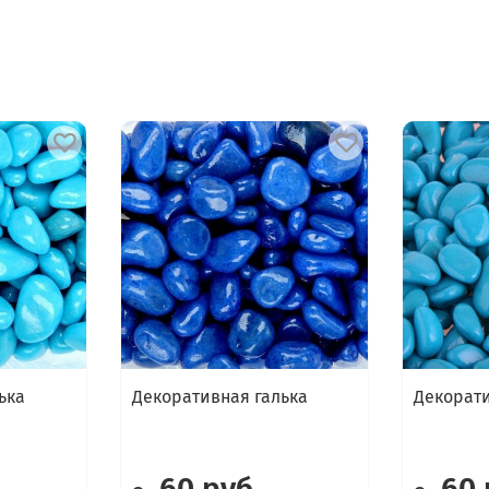
ька
Декоративная галька
Декорати
60 руб
60 