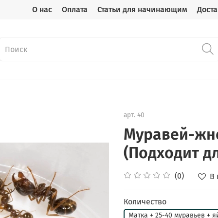
О нас
Оплата
Статьи для начинающим
Доста
арт.
40
Муравей-жне
(Подходит д
(0)
В
Количество
Матка + 25-40 муравьев + я