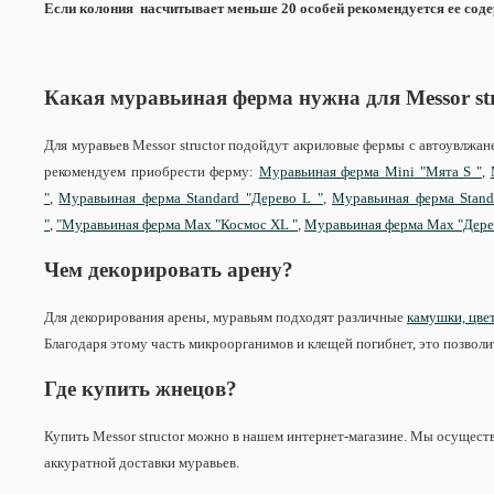
Если колония насчитывает меньше 20 особей рекомендуется ее соде
Какая муравьиная ферма нужна для Messor st
Для муравьев Messor structor подойдут акриловые фермы с автоувлж
рекомендуем приобрести ферму:
Муравьиная ферма Mini "Мята S "
,
"
,
Муравьиная ферма Standard "Дерево L "
,
Муравьиная ферма Stand
"
,
"
Муравьиная ферма Max "Космос XL "
,
Муравьиная ферма Max "Дере
Чем декорировать арену?
Для декорирования арены, муравьям подходят различные
камушки, цвет
Благодаря этому часть микроорганимов и клещей погибнет, это позволи
Где купить жнецов?
Купить Messor structor можно в нашем интернет-магазине. Мы осуществ
аккуратной доставки муравьев.