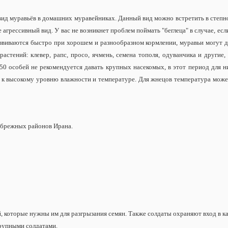
вид муравьёв в домашних муравейниках. Данный вид можно встретить в степн
агрессивный вид. У вас не возникнет проблем поймать "беглеца" в случае, есл
развиваются быстро при хорошем и разнообразном кормлении, муравьи могут д
астений: клевер, рапс, просо, ячмень, семена тополя, одуванчика и другие,
50 особей не рекомендуется давать крупных насекомых, в этот период для 
ы к высокому уровню влажности и температуре. Для жнецов температура може
рибрежных районов Ирана.
которые нужны им для разгрызания семян. Также солдаты охраняют вход в к
 крупными солдатами.