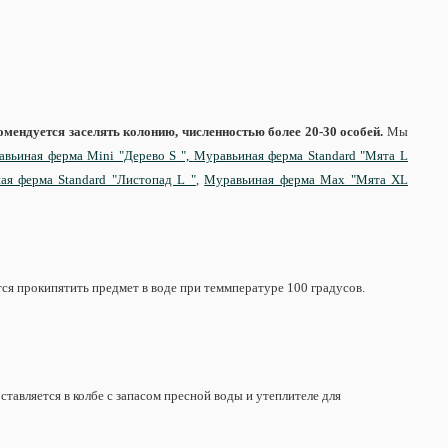
омендуется заселять колонию, численностью более 20-30 особей.
Мы
вьиная ферма Mini "Дерево S ",
Муравьиная ферма Standard "Мята L
ая ферма Standard "Листопад L "
,
Муравьиная ферма Max "Мята XL
ся прокипятить предмет в воде при теммпературе 100 градусов.
тавляется в колбе с запасом пресной воды и утеплителе для