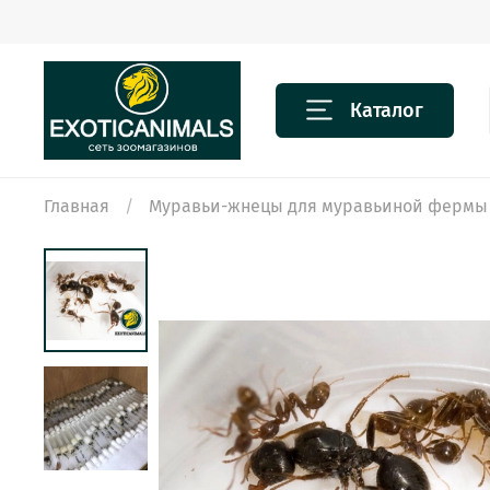
Каталог
Главная
Муравьи-жнецы для муравьиной фермы