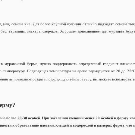
т, мак, семена чиа. Для более крупной колонии отлично подходят семена ты
бас, тараканы, знахарь, сверчков. Хорошим дополнением для муравьёв будут
о в муравьиной ферме, нужно поддерживать определеный градиент влажно
температуру. Подходящая температура на арене варьируется от 20 до 25°С
ловия не позволяют создать подходящую температуру, вы можете использовать 
ферму?
ью более 20-30 особей.
При заселении колонии менее 20 особей в ферму ко
привезти к образованию плесени, клещей и водорослей в камерах ферма, что