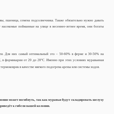
квы, пшеница, семена подсолнечника. Также обязательно нужно давать
 насекомые пойманные на улице в весеннее-летнее время, они богаты
сти. Для них самый оптимальный это – 50-60% в ферме и 30-50% на
, в формикарии от 20 до 28°С. Именно при этих условиях муравьиная
термоковрик в качестве мягкого подогрева арены или системы ходов.
лония может погибнуть, так как муравьи будут складировать шелуху
 приведёт к гибели вашей колонии.