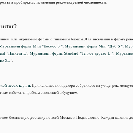
ржать в пробирке до появления рекомендуемой численности.
ructor?
анением или акриловые фермы с гипловым блоком.
Для заселения в ферму рек
Муравьиная ферма Mini "Космос S ",
Муравьиная ферма Mini "Дуб S ",
Мура
ard "Планета L"
,
Муравьиная ферма Standard "Теплое дерево L "
,
Муравьин
во XL "
.
ной песок, коряги.
При использовнии декора собранного на улице, рекомендует
т вам избежать проблем с колонией в будущем.
ляем бесплатную доставку по всей Москве и Подмосковью. Каждая колония дос