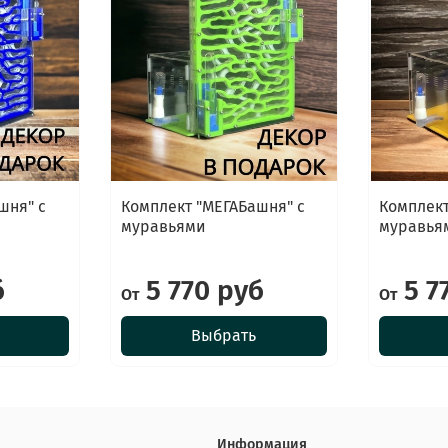
шня" с
Комплект "МЕГАБашня" с
Комплект
муравьями
муравья
б
5 770 руб
5 7
От
От
Выбрать
Информация