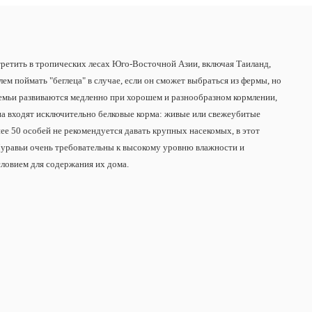
етить в тропических лесах Юго-Восточной Азии, включая Таиланд,
м поймать "беглеца" в случае, если он сможет выбраться из фермы, но
 Семьи развиваются медленно при хорошем и разнообразном кормлении,
она входят исключительно белковые корма: живые или свежеубитые
ее 50 особей не рекомендуется давать крупных насекомых, в этот
 Муравьи очень требовательны к высокому уровню влажности и
словием для содержания их дома.