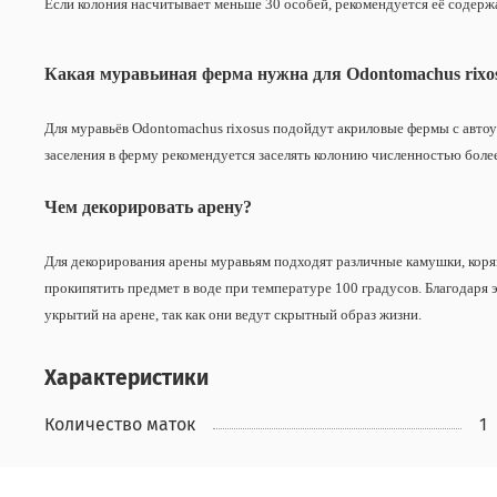
Если колония насчитывает меньше 30 особей, рекомендуется её содерж
Какая муравьиная ферма нужна для Odontomachus rixo
Для муравьёв Odontomachus rixosus подойдут акриловые фермы с авто
заселения в ферму рекомендуется заселять колонию численностью боле
Чем декорировать арену?
Для декорирования арены муравьям подходят различные камушки, коряг
прокипятить предмет в воде при температуре 100 градусов. Благодаря 
укрытий на арене, так как они ведут скрытный образ жизни.
Характеристики
Количество маток
1