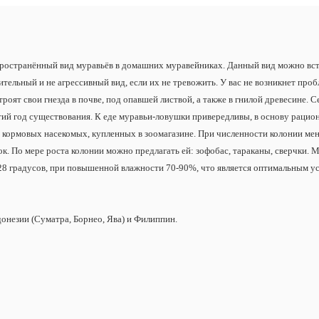
ространённый вид муравьёв в домашних муравейниках. Данный вид можно встр
ный и не агрессивный вид, если их не тревожить. У вас не возникнет пробле
оят свои гнезда в почве, под опавшей листвой, а также в гнилой древесине.
етий год существования. К еде муравьи-ловушки привередливы, в основу раци
 кормовых насекомых, купленных в зоомагазине. При численности колонии мен
ок. По мере роста колонии можно предлагать ей: зофобас, тараканы, сверчки.
28 градусов, при повышенной влажности 70-90%, что является оптимальным у
онезии (Суматра, Борнео, Ява) и Филиппин.