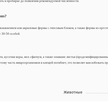
ать в пробирке до появления рекомендуемой численности.
sus?
увлажнением или акриловые фермы с гипсовым блоком, а также фермы из оргст
е 30-50 особей.
и, кусочки коры, мох сфагнум, а также опавшие листья (продезинфицированные
этому часть микроорганизмов и клещей погибнет, это позволит вам избежать 
Животные