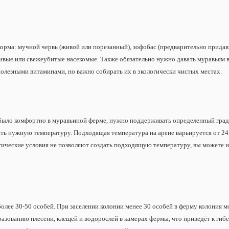
рма: мучной червь (живой или порезанный), зофобас (предварительно придавит
вые или свежеубитые насекомые. Также обязательно нужно давать муравьям в
полезными витаминами, но важно собирать их в экологически чистых местах.
было комфортно в муравьиной ферме, нужно поддерживать определенный гради
ь нужную температуру. Подходящая температура на арене варьируется от 24 
тические условия не позволяют создать подходящую температуру, вы можете и
олее 30-50 особей. При заселении колонии менее 30 особей в ферму колония мо
разованию плесени, клещей и водорослей в камерах фермы, что приведёт к гиб