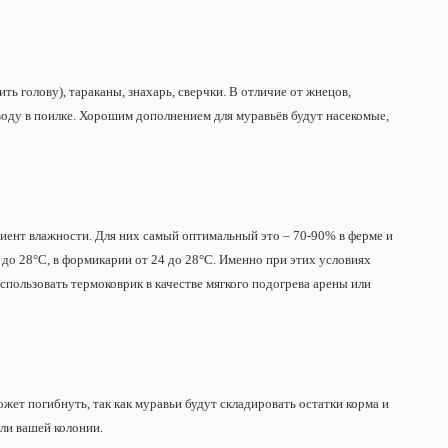
ь голову), тараканы, знахарь, сверчки. В отличие от жнецов,
оду в поилке. Хорошим дополнением для муравьёв будут насекомые,
ент влажности. Для них самый оптимальный это – 70-90% в ферме и
до 28°С, в формикарии от 24 до 28°С. Именно при этих условиях
спользовать термоковрик в качестве мягкого подогрева арены или
жет погибнуть, так как муравьи будут складировать остатки корма и
ели вашей колонии.