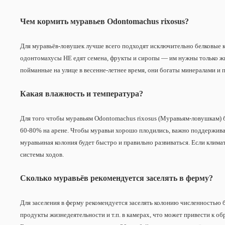
Чем кормить муравьев Odontomachus rixosus?
Для муравьёв-ловушек лучше всего подходят исключительно белковые ко
одонтомахусы НЕ едят семена, фрукты и сиропы — им нужны только жи
пойманные на улице в весенне-летнее время, они богаты минералами и 
Какая влажность и температура?
Для того чтобы муравьям Odontomachus rixosus (Муравьям-ловушкам) 
60-80% на арене. Чтобы муравьи хорошо плодились, важно поддерживат
муравьиная колония будет быстро и правильно развиваться. Если клима
системы ходов.
Сколько муравьёв рекомендуется заселять в ферму?
Для заселения в ферму рекомендуется заселять колонию численностью б
продукты жизнедеятельности и т.п. в камерах, что может привести к об