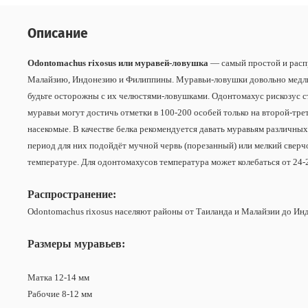
Описание
Odontomachus rixosus или муравей-ловушка
— самый простой и расп
Малайзию, Индонезию и Филиппины. Муравьи-ловушки довольно медлитель
будьте осторожны с их челюстями-ловушками. Одонтомахус рискозус стр
муравьи могут достичь отметки в 100-200 особей только на второй-тр
насекомые. В качестве белка рекомендуется давать муравьям различных
период для них подойдёт мучной червь (порезанный) или мелкий сверч
температуре. Для одонтомахусов температура может колебаться от 24-
Распространение:
Odontomachus rixosus населяют районы от Таиланда и Малайзии до Инд
Размеры муравьев:
Матка 12-14 мм
Рабочие 8-12 мм