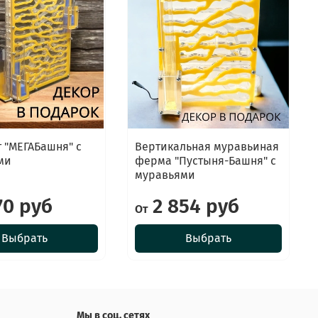
 "МЕГАБашня" с
Вертикальная муравьиная
ми
ферма "Пустыня-Башня" с
муравьями
70 руб
2 854 руб
От
Выбрать
Выбрать
Мы в соц. сетях