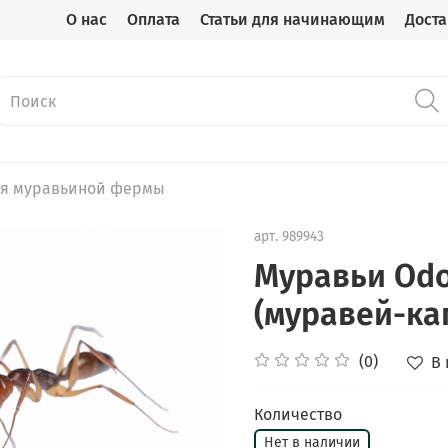
О нас
Оплата
Статьи для начинающим
Доста
ля муравьиной фермы
арт.
989943
Муравьи Odo
(муравей-ка
(0)
В
Количество
Нет в наличии