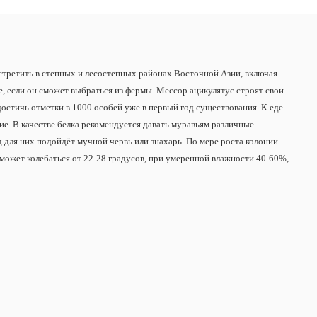
стретить в степных и лесостепных районах Восточной Азии, включая
е, если он сможет выбраться из фермы. Мессор ацикулятус строят свои
достичь отметки в 1000 особей уже в первый год существования. К еде
ие. В качестве белка рекомендуется давать муравьям различные
 для них подойдёт мучной червь или знахарь. По мере роста колонии
может колебаться от 22-28 градусов, при умеренной влажности 40-60%,