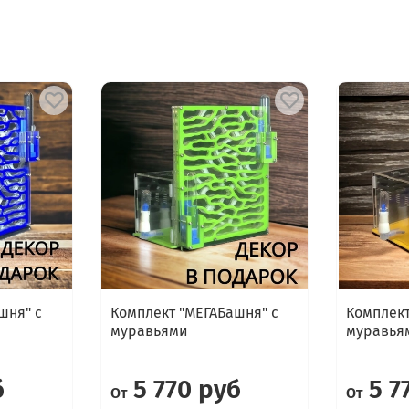
шня" с
Комплект "МЕГАБашня" с
Комплект
муравьями
муравья
б
5 770 руб
5 7
От
От