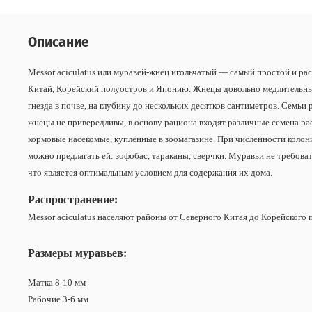
Описание
Messor aciculatus или муравей-жнец игольчатый — самый простой и р
Китай, Корейский полуостров и Японию. Жнецы довольно медлительный и
гнезда в почве, на глубину до нескольких десятков сантиметров. Семь
жнецы не привередливы, в основу рациона входят различные семена рас
кормовые насекомые, купленные в зоомагазине. При численности колони
можно предлагать ей: зофобас, тараканы, сверчки. Муравьи не требов
что является оптимальным условием для содержания их дома.
Распространение:
Messor aciculatus населяют районы от Северного Китая до Корейского
Размеры муравьев:
Матка 8-10 мм
Рабочие 3-6 мм