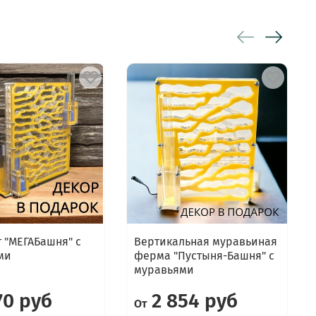
 "МЕГАБашня" с
Вертикальная муравьиная
ми
ферма "Пустыня-Башня" с
муравьями
70 руб
2 854 руб
От