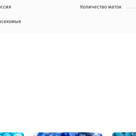
оссия
Количество маток
асекомые