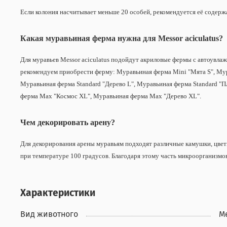
Если колония насчитывает меньше 20 особей, рекомендуется её содерж
Какая муравьиная ферма нужна для Messor aciculatus?
Для муравьев Messor aciculatus подойдут акриловые фермы с автоувла
рекомендуем приобрести ферму: Муравьиная ферма Mini "Мята S", Мура
Муравьиная ферма Standard "Дерево L", Муравьиная ферма Standard "П
ферма Max "Космос XL", Муравьиная ферма Max "Дерево XL".
Чем декорировать арену?
Для декорирования арены муравьям подходят различные камушки, цветно
при температуре 100 градусов. Благодаря этому часть микроорганизмов
Характеристики
Вид животного
M