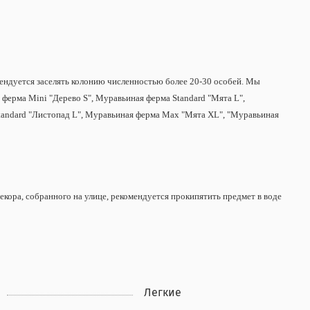
мендуется заселять колонию численностью более 20-30 особей. Мы
ферма Mini "Дерево S", Муравьиная ферма Standard "Мята L",
Standard "Листопад L", Муравьиная ферма Max "Мята XL", "Муравьиная
екора, собранного на улице, рекомендуется прокипятить предмет в воде
Легкие