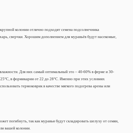
ее крупной колонии отлично подходят семена подсолнечника
ахарь, сверчки. Хорошим дополнением для муравьёв будут насекомые,
влажности. Для них самый оптимальный это – 40-60% в ферме и 30-
25°С, в формикарии от 22 до 28°С. Именно при этих условиях
спользовать термоковрик в качестве мягкого подогрева арены или
ожет погибнуть, так как муравьи будут складировать шелуху от семян,
ели вашей колонии.