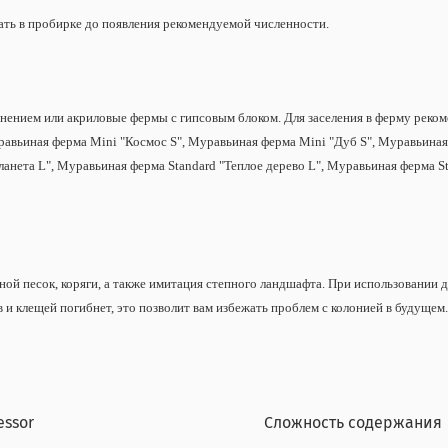
ать в пробирке до появления рекомендуемой численности.
жнением или акриловые фермы с гипсовым блоком. Для заселения в ферму реко
вьиная ферма Mini "Космос S", Муравьиная ферма Mini "Дуб S", Муравьиная 
ланета L", Муравьиная ферма Standard "Теплое дерево L", Муравьиная ферма 
й песок, коряги, а также имитация степного ландшафта. При использовании д
 и клещей погибнет, это позволит вам избежать проблем с колонией в будущем.
essor
Сложность содержания