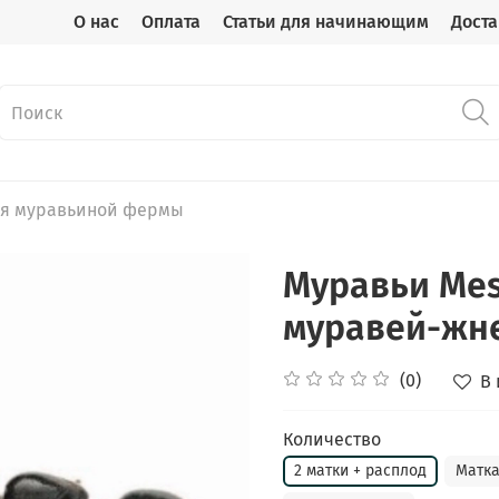
О нас
Оплата
Статьи для начинающим
Доста
ля муравьиной фермы
Муравьи Mes
муравей-жн
(0)
В
Количество
2 матки + расплод
Матка