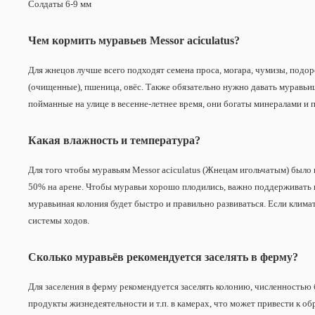
Солдаты 6-9 мм
Чем кормить муравьев Messor aciculatus?
Для жнецов лучше всего подходят семена проса, могара, чумизы, подор
(очищенные), пшеница, овёс. Также обязательно нужно давать муравьиш
пойманные на улице в весенне-летнее время, они богаты минералами и
Какая влажность и температура?
Для того чтобы муравьям Messor aciculatus (Жнецам игольчатым) было
50% на арене. Чтобы муравьи хорошо плодились, важно поддерживать н
муравьиная колония будет быстро и правильно развиваться. Если клима
системы ходов.
Сколько муравьёв рекомендуется заселять в ферму?
Для заселения в ферму рекомендуется заселять колонию, численностью 
продукты жизнедеятельности и т.п. в камерах, что может привести к об