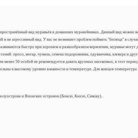
аспространённый вид муравьёв в домашних муравейниках. Данный вид можно в
 не агрессивный вид. У вас не возникнет проблем поймать "беглеца" в случа
и развиваются быстро при хорошем и разнообразном кормлении, муравьи могут 
тений: просо, могар, чумиза, семена подорожника, одуванчика, клевера и друг
и менее 50 особей не рекомендуется давать крупных насекомых, в этот период
ательны к высокому уровню влажности и температуре. Для жнецов температура 
 полуострова и Японских островов (Хонсю, Кюсю, Сикоку).