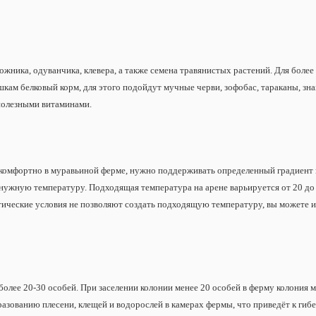
ожника, одуванчика, клевера, а также семена травянистых растений. Для бол
кам белковый корм, для этого подойдут мучные черви, зофобас, тараканы, зн
 полезными витаминами.
 комфортно в муравьиной ферме, нужно поддерживать определенный градиент 
ужную температуру. Подходящая температура на арене варьируется от 20 до 
тические условия не позволяют создать подходящую температуру, вы можете и
более 20-30 особей. При заселении колонии менее 20 особей в ферму колония м
разованию плесени, клещей и водорослей в камерах фермы, что приведёт к гиб