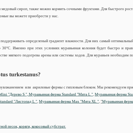
 медовый сироп, также можно кормить сочными фруктами. Для быстрого роста 
комые вы можете приобрести у нас.
 поддерживать определеный градиент влажности. Для них самый оптимальны
30°С. Именно при этих условиях муравьиная колония будет быстро и прави
стве мягкого подогрева арены или системы ходов. Для муравьев необходим п
otus
turkestanus
?
втоувлжанением или акриловые фермы с гипловым блоком. Мы рекомендуем пр
ini "Дерево S ",
Муравьиная ферма Standard "Мята L "
,
Муравьиная ферма Stan
tandard "Листопад L "
,
Муравьиная ферма Max "Мята XL "
,
"
Муравьиная ферма
ной песок, коряги, кокосовый субстрат.