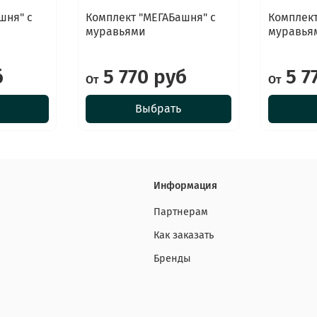
шня" с
Комплект "МЕГАБашня" с
Комплект
муравьями
муравья
б
5 770 руб
5 7
От
От
Выбрать
Информация
Партнерам
Как заказать
Бренды