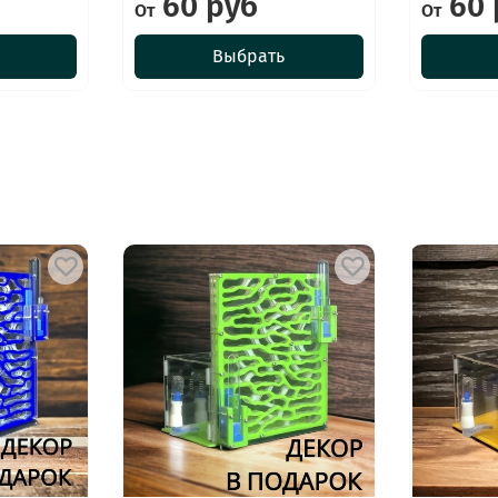
60 руб
60 
От
От
Выбрать