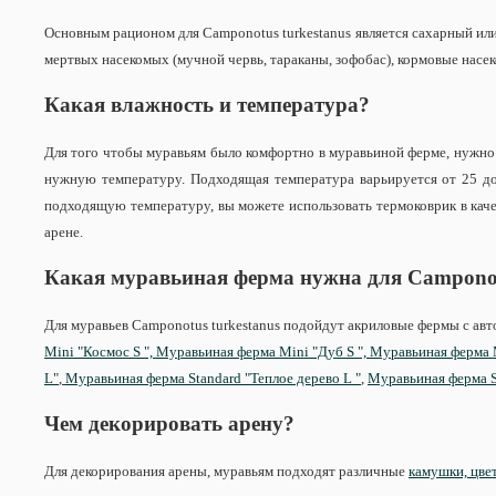
Основным рационом для Camponotus turkestanus является сахарный или
мертвых насекомых (мучной червь, тараканы, зофобас), кормовые насе
Какая влажность и температура?
Для того чтобы муравьям было комфортно в муравьиной ферме, нужно
нужную температуру. Подходящая температура варьируется от 25 до 
подходящую температуру, вы можете использовать термоковрик в каче
арене.
Какая муравьиная ферма нужна для Campon
Для муравьев Camponotus turkestanus подойдут акриловые фермы с а
Mini "Космос S ",
Муравьиная ферма Mini "Дуб S ",
Муравьиная ферма M
L"
,
Муравьиная ферма Standard "Теплое дерево L "
,
Муравьиная ферма S
Чем декорировать арену?
Для декорирования арены, муравьям подходят различные
камушки, цвет