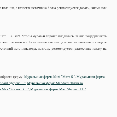
колонии, в качестве источника белка рекомендуется давать, живых или
й это – 30-40% Чтобы муравьи хорошо плодились, важно поддерживать
льно развиваться. Если климатические условия не позволяют создать
остояннй источник воды, поэтому рекомендуется разместить поилку на
иобрести ферму:
Муравьиная ферма Mini "Мята S "
,
Муравьиная ферма
dard "Дерево L "
,
Муравьиная ферма Standard "Планета
 Max "Космос XL "
,
Муравьиная ферма Max "Дерево XL "
.