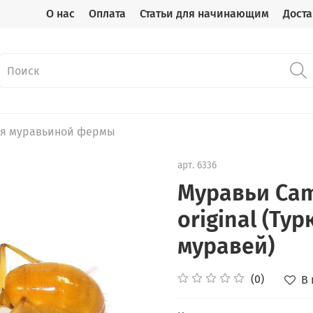
О нас
Оплата
Статьи для начинающим
Доста
ля муравьиной фермы
арт.
6336
Муравьи Cam
original (Т
муравей)
(0)
В