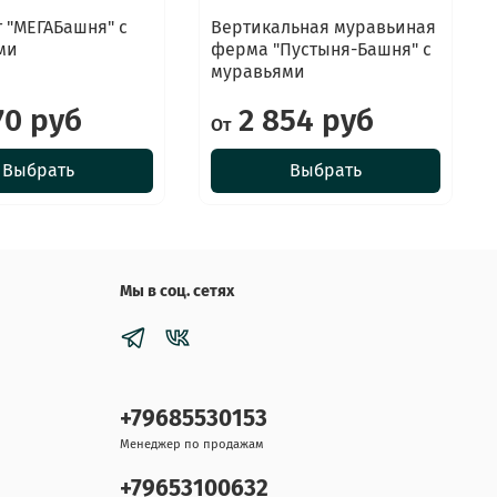
 "МЕГАБашня" с
Вертикальная муравьиная
ми
ферма "Пустыня-Башня" с
муравьями
70 руб
2 854 руб
От
Выбрать
Выбрать
Мы в соц. сетях
+79685530153
Менеджер по продажам
+79653100632