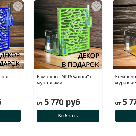
шня" с
Комплект "МЕГАБашня" с
Комплект
муравьями
муравья
б
5 770 руб
5 7
От
От
Выбрать