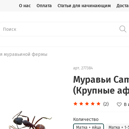
О нас
Оплата
Статьи для начинающим
Доста
ля муравьиной фермы
арт.
277384
Муравьи Cam
(Крупные аф
(2)
В 
Количество
Матка + яйца
Матка + 1-