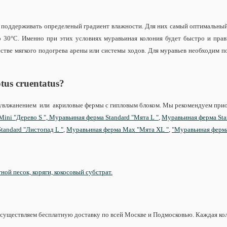
 поддерживать определеный градиент влажности. Для них самый оптимальны
30°С. Именно при этих условиях муравьиная колония будет быстро и прави
стве мягкого подогрева арены или системы ходов. Для муравьев необходим п
otus
cruentatus
?
тоувлжанением или акриловые фермы с гипловым блоком. Мы рекомендуем при
ini "Дерево S ",
Муравьиная ферма Standard "Мята L "
,
Муравьиная ферма Stan
tandard "Листопад L "
,
Муравьиная ферма Max "Мята XL "
,
"
Муравьиная ферма
ной песок, коряги, кокосовый субстрат.
существляем бесплатную доставку по всей Москве и Подмосковью. Каждая коло