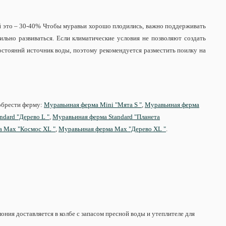
й это – 30-40% Чтобы муравьи хорошо плодились, важно поддерживать
льно развиваться. Если климатические условия не позволяют создать
остояннй источник воды, поэтому рекомендуется разместить поилку на
обрести ферму:
Муравьиная ферма Mini "Мята S "
,
Муравьиная ферма
dard "Дерево L "
,
Муравьиная ферма Standard "Планета
 Max "Космос XL "
,
Муравьиная ферма Max "Дерево XL "
.
ния доставляется в колбе с запасом пресной воды и утеплителе для