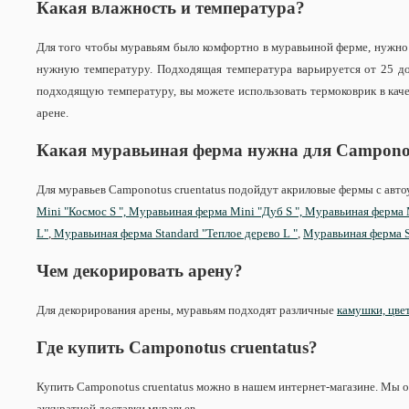
Какая влажность и температура?
Для того чтобы муравьям было комфортно в муравьиной ферме, нужно
нужную температуру. Подходящая температура варьируется от 25 до 
подходящую температуру, вы можете использовать термоковрик в каче
арене.
Какая муравьиная ферма нужна для Campon
Для муравьев Camponotus cruentatus подойдут акриловые фермы с ав
Mini "Космос S ",
Муравьиная ферма Mini "Дуб S ",
Муравьиная ферма M
L"
,
Муравьиная ферма Standard "Теплое дерево L "
,
Муравьиная ферма S
Чем декорировать арену?
Для декорирования арены, муравьям подходят различные
камушки, цвет
Где купить Camponotus
cruentatus
?
Купить Camponotus cruentatus можно в нашем интернет-магазине. Мы о
аккуратной доставки муравьев.