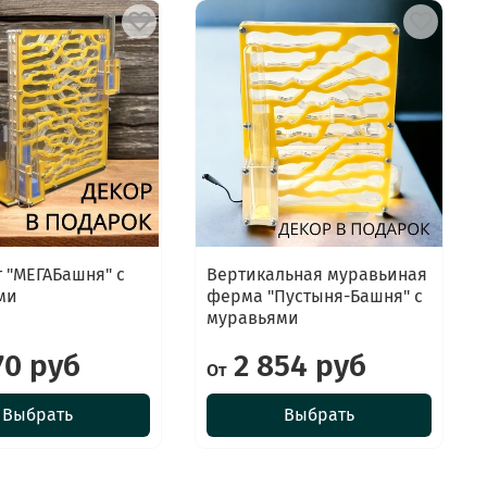
 "МЕГАБашня" с
Вертикальная муравьиная
ми
ферма "Пустыня-Башня" с
муравьями
70 руб
2 854 руб
От
Выбрать
Выбрать