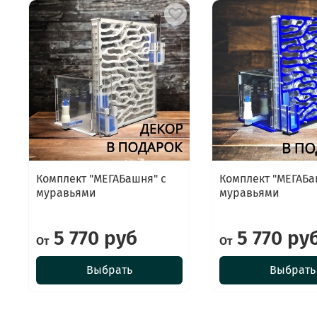
Комплект "МЕГАБашня" с
Комплект "МЕГАБа
муравьями
муравьями
5 770 руб
5 770 ру
От
От
Выбрать
Выбрать