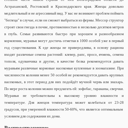
Астраханской, Ростовской и Краснодарского края. Жнецы довольно
медлительный и не агрессивный вид. У вас не возникнет проблем поймать
"беглеца" в случае, если он сможет выбраться из фермы. Мессор структор
строят свои гнезда в почве, протяженностью в несколько десятков метров
в глубь. Семьи развиваются быстро при хорошем и разнообразном
кормлении, муравьи могут достичь отметки в 1000 особей уже в первый
год существования. К еде жнецы не привередливы, в основу рациона
входят различные семена растений: клевер, рапс, просо, ячмень, семена
тополя, одуванчика и другие, в качестве белка рекомендуется давать
муравьям различные кормовые насекомые купленные в зоомагазине. При
численности колонии менее 50 особей не рекомендуется давать крупных
насекомых, в этот период для них подойдёт мучной червь или знахарь.
По мере роста колонии можно предлагать ей: зофобас, тараканы, сверчки.
Муравьи не требовательны к высокому уровню влажности и
температуре. Для жнецов температура может колебаться от 23-28
градусов, при умеренной влажности 50-60%, что является оптимальным
условием для содержания их дома.
Распространение: