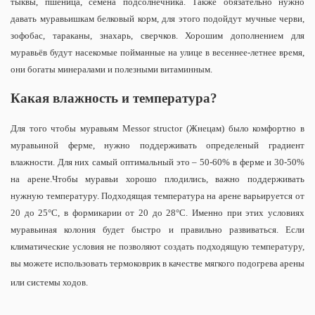
тыквы, пшеница, семена подсолнечника. Также обязательно нужно
давать муравьишкам белковый корм, для этого подойдут мучные черви,
зофобас, тараканы, знахарь, сверчков. Хорошим дополнением для
муравьёв будут насекомые пойманные на улице в весеннее-летнее время,
они богаты минералами и полезными витаминным.
Какая влажность и температура?
Для того чтобы муравьям Messor structor (Жнецам) было комфортно в
муравьиной ферме, нужно поддерживать определеный градиент
влажности. Для них самый оптимальный это – 50-60% в ферме и 30-50%
на арене.Чтобы муравьи хорошо плодились, важно поддерживать
нужную температуру. Подходящая температура на арене варьируется от
20 до 25°С, в формикарии от 20 до 28°С. Именно при этих условиях
муравьиная колония будет быстро и правильно развиваться. Если
климатические условия не позволяют создать подходящую температуру,
вы можете использовать термоковрик в качестве мягкого подогрева арены
или системы ходов.