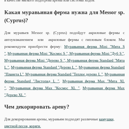
в качестве мягкого подогрева арены или системы ходов.
Какая муравьиная ферма нужна для
Messor sp.
(Cyprus)
?
Для муравьев Messor sp. (Cyprus) подойдут акриловые фермы с
автоувлжанением или акриловые фермы с гипловым блоком. Мы
рекомендуем приобрести ферму:
Муравьиная ферма Mini "Мята S
"
,
Муравьиная ферма Mini "Космос S ",
Муравьиная ферма Mini "Дуб S ",
Муравьиная ферма Mini "Дерево S ",
Муравьиная ферма Standard "Мята
L "
,
Муравьиная ферма Standard "Дерево L "
,
Муравьиная ферма Standard
"Планета L"
,
Муравьиная ферма Standard "Теплое дерево L "
,
Муравьиная
ферма Standard "Листопад L "
,
Муравьиная ферма Max "Мята XL
"
,
"
Муравьиная ферма Max "Космос XL "
,
Муравьиная ферма Max
"Дерево XL "
.
Чем декорировать арену?
Для декорирования арены, муравьям подходят различные
камушки,
цветной песок, коряги.