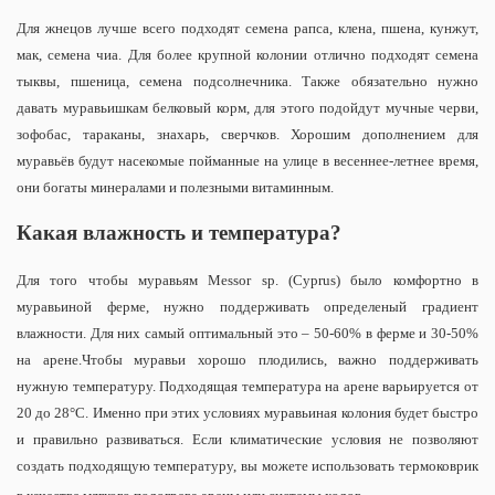
Для жнецов лучше всего подходят семена рапса, клена, пшена, кунжут,
мак, семена чиа. Для более крупной колонии отлично подходят семена
тыквы, пшеница, семена подсолнечника. Также обязательно нужно
давать муравьишкам белковый корм, для этого подойдут мучные черви,
зофобас, тараканы, знахарь, сверчков. Хорошим дополнением для
муравьёв будут насекомые пойманные на улице в весеннее-летнее время,
они богаты минералами и полезными витаминным.
Какая влажность и температура?
Для того чтобы муравьям Messor sp. (Cyprus) было комфортно в
муравьиной ферме, нужно поддерживать определеный градиент
влажности. Для них самый оптимальный это – 50-60% в ферме и 30-50%
на арене.Чтобы муравьи хорошо плодились, важно поддерживать
нужную температуру. Подходящая температура на арене варьируется от
20 до 28°С. Именно при этих условиях муравьиная колония будет быстро
и правильно развиваться. Если климатические условия не позволяют
создать подходящую температуру, вы можете использовать термоковрик