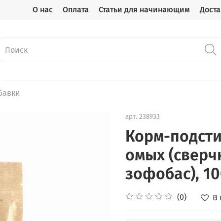
О нас
Оплата
Статьи для начинающим
Доста
бавки
арт.
238933
Корм-подст­
омых (сверч
зофобас), 10
(0)
В