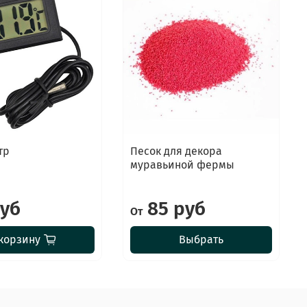
тр
Песок для декора
муравьиной фермы
руб
85 руб
От
корзину
Выбрать