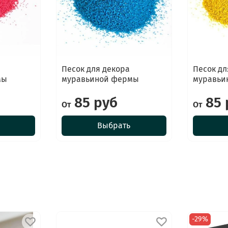
Песок для декора
Песок дл
мы
муравьиной фермы
муравьи
85 руб
85 
От
От
Выбрать
-29%