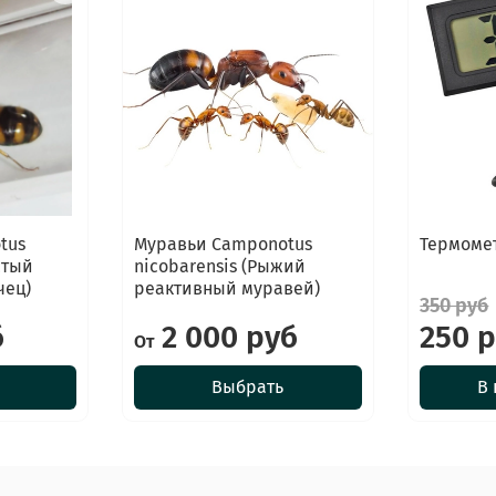
tus
Муравьи Camponotus
Термоме
стый
nicobarensis (Рыжий
чец)
реактивный муравей)
350 руб
б
2 000 руб
250 
От
Выбрать
В 