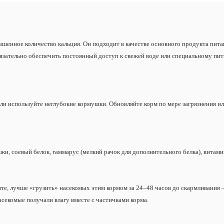
шенное количество кальция. Он подходит в качестве основного продукта пита
бязательно обеспечить постоянный доступ к свежей воде или специальному пи
или используйте неглубокие кормушки. Обновляйте корм по мере загрязнения ил
и, соевый белок, гаммарус (мелкий рачок для дополнительного белка), витами
те, лучше «грузить» насекомых этим кормом за 24–48 часов до скармливания 
асекомые получали влагу вместе с частичками корма.