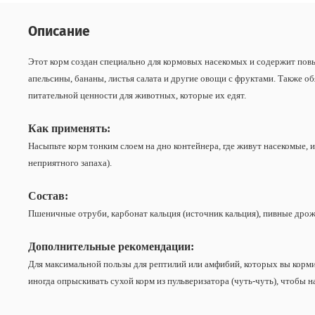
Описание
Этот корм создан специально для кормовых насекомых и содержит повы
апельсины, бананы, листья салата и другие овощи с фруктами. Также о
питательной ценности для животных, которые их едят.
Как применять:
Насыпьте корм тонким слоем на дно контейнера, где живут насекомые, 
неприятного запаха).
Состав:
Пшеничные отруби, карбонат кальция (источник кальция), пивные дрожж
Дополнительные рекомендации:
Для максимальной пользы для рептилий или амфибий, которых вы корми
иногда опрыскивать сухой корм из пульверизатора (чуть-чуть), чтобы н