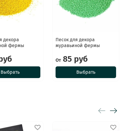
я декора
Песок для декора
ной фермы
муравьиной фермы
руб
85 руб
От
Выбрать
Выбрать