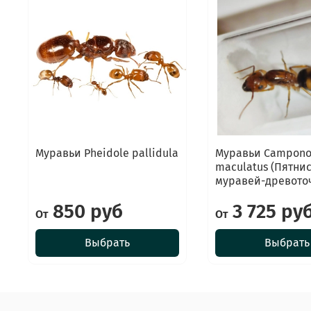
Муравьи Pheidole pallidula
Муравьи Campono
maculatus (Пятни
муравей-древото
850 руб
3 725 ру
От
От
Выбрать
Выбрать