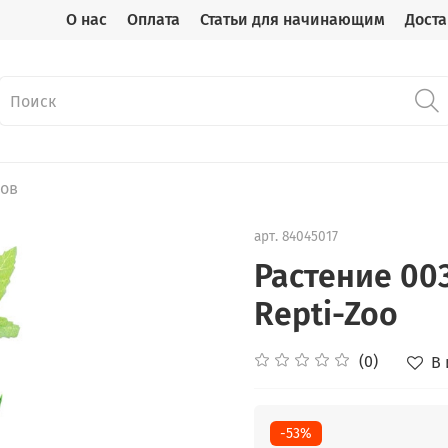
О нас
Оплата
Статьи для начинающим
Доста
мов
арт.
84045017
Растение 00
Repti-Zoo
(0)
В
-53%