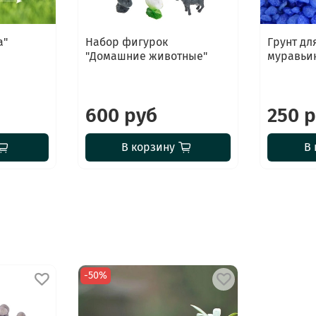
а"
Набор фигурок
Грунт дл
"Домашние животные"
муравьин
600 руб
250 
В корзину
В 
-50%