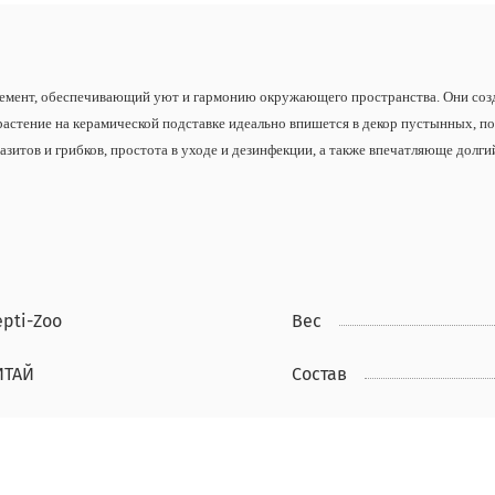
элемент, обеспечивающий уют и гармонию окружающего пространства. Они со
стение на керамической подставке идеально впишется в декор пустынных, п
азитов и грибков, простота в уходе и дезинфекции, а также впечатляюще долг
pti-Zoo
Вес
ИТАЙ
Состав